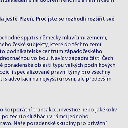
mi si zakládáme na dobrém renomé a naším cílem
 ještě Plzeň. Proč jste se rozhodli rozšířit své
 obchodně spjati s německy mluvícími zeměmi,
nebo české subjekty, které do těchto zemí
akožto podnikatelské centrum západočeského
jednoznačnou volbou. Navíc v západní části Čech
ké poradenské oblasti typu velkých podnikových
pozici i specializované právní týmy pro všechny
 s advokacií na nejvyšší úrovni, ale především
bo korporátní transakce, investice nebo jakékoliv
ka po těchto službách v rámci jednoho
rávo. Naše poradenské skupiny pro privátní