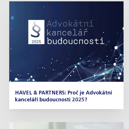
HAVEL & PARTNERS: Proč je Advokátní
kanceláří budoucnosti 2025?