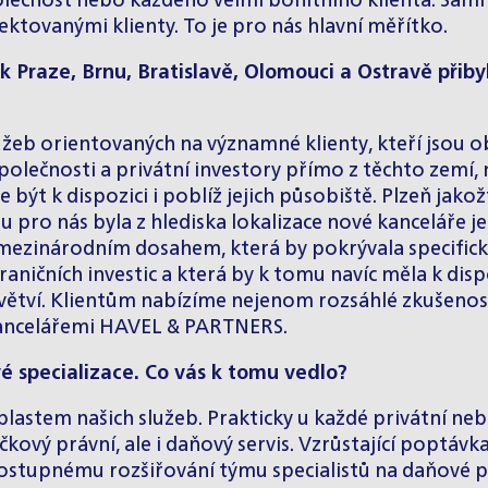
společnost nebo každého velmi bonitního klienta. Sa
ektovanými klienty. To je pro nás hlavní měřítko.
 k Praze, Brnu, Bratislavě, Olomouci a Ostravě přibyla
služeb orientovaných na významné klienty, kteří jsou
lečnosti a privátní investory přímo z těchto zemí, 
e být k dispozici i poblíž jejich působiště. Plzeň j
u pro nás byla z hlediska lokalizace nové kanceláře 
 mezinárodním dosahem, která by pokrývala specific
raničních investic a která by k tomu navíc měla k dis
ětví. Klientům nabízíme nejenom rozsáhlé zkušenosti
 kancelářemi HAVEL & PARTNERS.
vé specializace. Co vás k tomu vedlo?
oblastem našich služeb. Prakticky u každé privátní ne
čkový právní, ale i daňový servis. Vzrůstající poptáv
stupnému rozšiřování týmu specialistů na daňové p