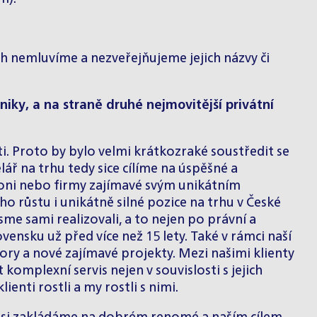
ch nemluvíme a nezveřejňujeme jejich názvy či
iky, a na straně druhé nejmovitější privátní
i. Proto by bylo velmi krátkozraké soustředit se
ář na trhu tedy sice cílíme na úspěšné a
pioni nebo firmy zajímavé svým unikátním
ho růstu i unikátně silné pozice na trhu v České
me sami realizovali, a to nejen po právní a
vensku už před více než 15 lety. Také v rámci naší
ry a nové zajímavé projekty. Mezi našimi klienty
komplexní servis nejen v souvislosti s jejich
ienti rostli a my rostli s nimi.