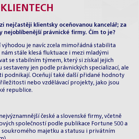
KLIENTECH
zi nejčastěji klientsky oceňovanou kancelář; za
sky nejoblíbenější právnické firmy. Čím to je?
ší výhodou je navíc zcela mimořádná stabilita
ám stále klesá fluktuace i mezi mladými
t se stabilním týmem, který si získal jejich
 sestaveny jen podle právnických specializací, ale
i podnikají. Oceňují také další přidané hodnoty
říležitosti nebo vzdělávací projekty, jako jsou
é republice.
nejvýznamnější české a slovenské firmy, včetně
ětových společností podle publikace Fortune 500 a
ně soukromého majetku a statusu i privátním
m).