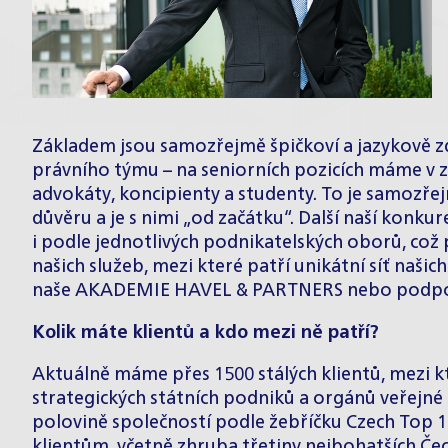
Základem jsou samozřejmě špičkoví a jazykově zdat
právního týmu – na seniorních pozicích máme v 
advokáty, koncipienty a studenty. To je samozřejm
důvěru a je s nimi „od začátku“. Další naší konku
i podle jednotlivých podnikatelských oborů, což 
našich služeb, mezi které patří unikátní síť naši
naše AKADEMIE HAVEL & PARTNERS nebo podpora 
Kolik máte klientů a kdo mezi ně patří?
Aktuálně máme přes 1500 stálých klientů, mezi kt
strategických státních podniků a orgánů veřejné s
polovině společností podle žebříčku Czech Top 1
klientům, včetně zhruba třetiny nejbohatších Čech