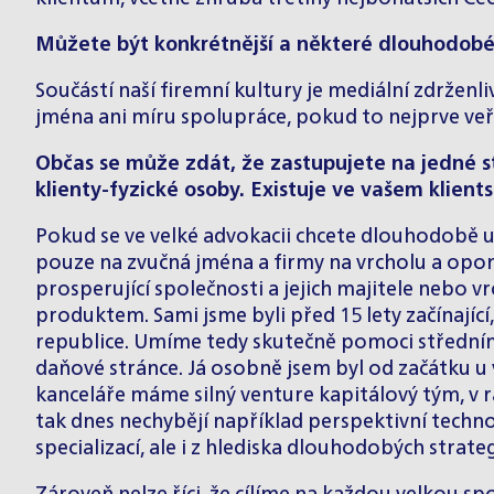
Můžete být konkrétnější a některé dlouhodobé
Součástí naší firemní kultury je mediální zdrženl
jména ani míru spolupráce, pokud to nejprve veře
Občas se může zdát, že zastupujete na jedné st
klienty-fyzické osoby. Existuje ve vašem klient
Pokud se ve velké advokacii chcete dlouhodobě ud
pouze na zvučná jména a firmy na vrcholu a opomí
prosperující společnosti a jejich majitele nebo 
produktem. Sami jsme byli před 15 lety začínající
republice. Umíme tedy skutečně pomoci středním fi
daňové stránce. Já osobně jsem byl od začátku u v
kanceláře máme silný venture kapitálový tým, v 
tak dnes nechybějí například perspektivní technol
specializací, ale i z hlediska dlouhodobých strateg