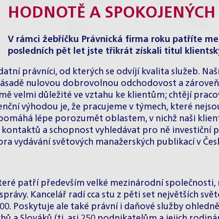
HODNOTĚ A SPOKOJENÝCH 
V rámci žebříčku Právnická firma roku patříte me
posledních pět let jste třikrát získali titul klient
ní právníci, od kterých se odvíjí kvalita služeb. Na
zásadě nulovou dobrovolnou odchodovost a zároveň n
ě velmi důležité ve vztahu ke klientům; chtějí pracova
renční výhodou je, že pracujeme v týmech, které nejsou
pomáhá lépe porozumět oblastem, v nichž naši klient
ch kontaktů a schopnost vyhledávat pro ně investiční p
vydávání světových manažerských publikací v Česk
eré patří především velké mezinárodní společnosti, 
právy. Kancelář radí cca stu z pěti set největších sv
00. Poskytuje ale také právní i daňové služby ohled
ů a Slováků (tj. asi 250 podnikatelům a jejich rodiná