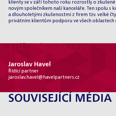
klienty se v září tohoto roku rozrostly o zkušen
novým společníkem naší kanceláře. Ten spolu s 
a dlouholetými zkušenostmi z firem tzv. velké čt
privátním klientům podporu ve všech oblastech č
KLÍČOVÉ KONTAKTY
Jaroslav Havel
Řídící partner
jaroslav.havel@havelpartners.cz
SOUVISEJÍCÍ MÉDIA