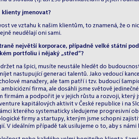
 klienty jmenovat?
ivost ve vztahu k našim klientům, to znamená, že o ni
jně neudělají oni sami.
raně největší korporace, případně velké státní podn
ském portfoliu i nějaký „střed“?
ržet na špici, musíte neustále hledět do budoucnost
jet nastupující generaci talentů. Jako vedoucí kancel
vrcholové manažery, ale tam patří i tzv. budoucí šam
, ambiciózní firma, ale dosáhli jsme světově jedinečné
rmám a podpořit je v jejich růstu a rozvoji, který js
enture kapitálových aktivit v České republice i na Slo
rámci kterého systematicky sledujeme progresivní obo
ogické firmy a startupy, kterým jsme schopni zajistit 
ií. V ideálním případě tak usilujeme o to, aby s námi kl