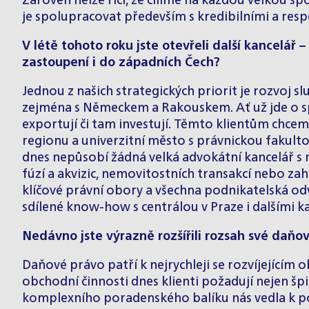
Zároveň nelze říci, že cílíme na každou velkou 
je spolupracovat především s kredibilními a resp
V létě tohoto roku jste otevřeli další kancelář –
zastoupení i do západních Čech?
Jednou z našich strategických priorit je rozvoj 
zejména s Německem a Rakouskem. Ať už jde o spo
exportují či tam investují. Těmto klientům chcem
regionu a univerzitní město s právnickou fakulto
dnes nepůsobí žádná velká advokátní kancelář s
fúzí a akvizic, nemovitostních transakcí nebo zah
klíčové právní obory a všechna podnikatelská odv
sdílené know-how s centrálou v Praze i dalšími
Nedávno jste výrazně rozšířili rozsah své daňo
Daňové právo patří k nejrychleji se rozvíjejícím 
obchodní činnosti dnes klienti požadují nejen špi
komplexního poradenského balíku nás vedla k po