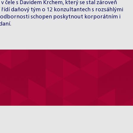
 v čele s Davidem Krchem, který se stal zároveň
řídí daňový tým o 12 konzultantech s rozsáhlými
oké odbornosti schopen poskytnout korporátním i
daní.