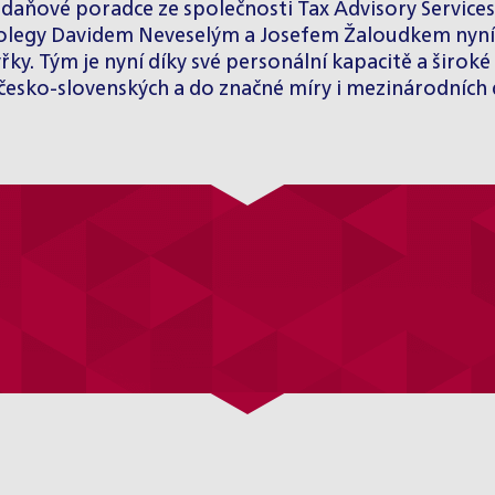
é daňové poradce ze společnosti Tax Advisory Services
kolegy Davidem Neveselým a Josefem Žaloudkem nyní 
yřky. Tým je nyní díky své personální kapacitě a šir
esko-slovenských a do značné míry i mezinárodních 