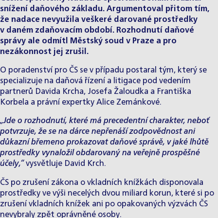
snížení daňového základu. Argumentoval přitom tím,
že nadace nevyužila veškeré darované prostředky
v daném zdaňovacím období. Rozhodnutí daňové
správy ale odmítl Městský soud v Praze a pro
nezákonnost jej zrušil.
O poradenství pro ČS se v případu postaral tým, který se
specializuje na daňová řízení a litigace pod vedením
partnerů
Davida Krcha
,
Josefa Žaloudka
a
Františka
Korbela
a právní expertky
Alice Zemánkové
.
„Jde o rozhodnutí, které má precedentní charakter, neboť
potvrzuje, že se na dárce nepřenáší zodpovědnost ani
důkazní břemeno prokazovat daňové správě, v jaké lhůtě
prostředky vynaložil obdarovaný na veřejně prospěšné
účely,“
vysvětluje David Krch.
ČS po zrušení zákona o vkladních knížkách disponovala
prostředky ve výši necelých dvou miliard korun, které si po
zrušení vkladních knížek ani po opakovaných výzvách ČS
nevybraly zpět oprávněné osoby.