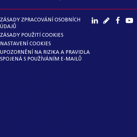
ZÁSADY ZPRACOVÁNÍ OSOBNÍCH
ÚDAJŮ
ZÁSADY POUŽITÍ COOKIES
NASTAVENÍ COOKIES
UPOZORNĚNÍ NA RIZIKA A PRAVIDLA
SPOJENÁ S POUŽÍVÁNÍM E-MAILŮ
SPOLEČNOST HAVEL & PARTNERS
S.R.O., ADVOKÁTNÍ KANCELÁŘ
ZAVEDLA VNITŘNÍ OZNAMOVACÍ
SYSTÉM V SOULADU SE ZÁKONEM Č.
171/2023 SB., O OCHRANĚ
OZNAMOVATELŮ. SPOLEČNOST
VYLOUČILA Z MOŽNOSTI VYUŽITÍ
VNITŘNÍHO OZNAMOVACÍHO
SYSTÉMU OSOBY, KTERÉ PRO
SPOLEČNOST NEVYKONÁVAJÍ