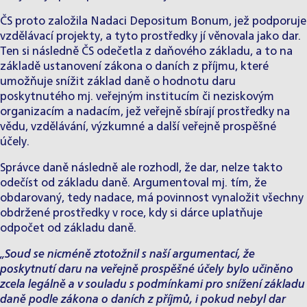
ČS proto založila Nadaci Depositum Bonum, jež podporuje
vzdělávací projekty, a tyto prostředky jí věnovala jako dar.
Ten si následně ČS odečetla z daňového základu, a to na
základě ustanovení zákona o daních z příjmu, které
umožňuje snížit základ daně o hodnotu daru
poskytnutého mj. veřejným institucím či neziskovým
organizacím a nadacím, jež veřejně sbírají prostředky na
vědu, vzdělávání, výzkumné a další veřejně prospěšné
účely.
Správce daně následně ale rozhodl, že dar, nelze takto
odečíst od základu daně. Argumentoval mj. tím, že
obdarovaný, tedy nadace, má povinnost vynaložit všechny
obdržené prostředky v roce, kdy si dárce uplatňuje
odpočet od základu daně.
„Soud se nicméně ztotožnil s naší argumentací, že
poskytnutí daru na veřejně prospěšné účely bylo učiněno
zcela legálně a v souladu s podmínkami pro snížení základu
daně podle zákona o daních z příjmů, i pokud nebyl dar