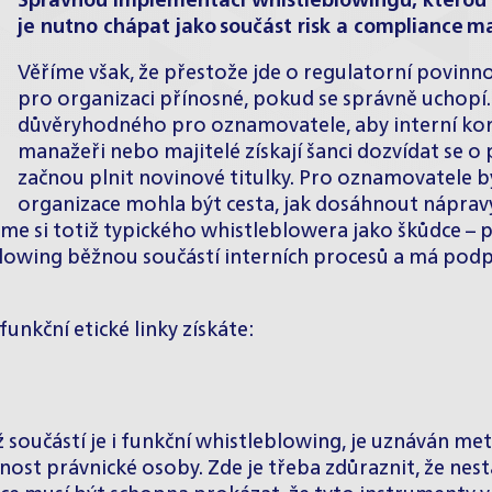
Správnou implementaci whistleblowingu, kterou
je nutno chápat jako součást risk a compliance
Věříme však, že přestože jde o regulatorní povin
pro organizaci přínosné, pokud se správně uchopí.
důvěryhodného pro oznamovatele, aby interní komu
manažeři nebo majitelé získají šanci dozvídat se o
začnou plnit novinové titulky. Pro oznamovatele
organizace mohla být cesta, jak dosáhnout náprav
 si totiž typického whistleblowera jako škůdce – po
blowing běžnou součástí interních procesů a má podp
unkční etické linky získáte:
oučástí je i funkční whistleblowing, je uznáván meto
nost právnické osoby. Zde je třeba zdůraznit, že ne