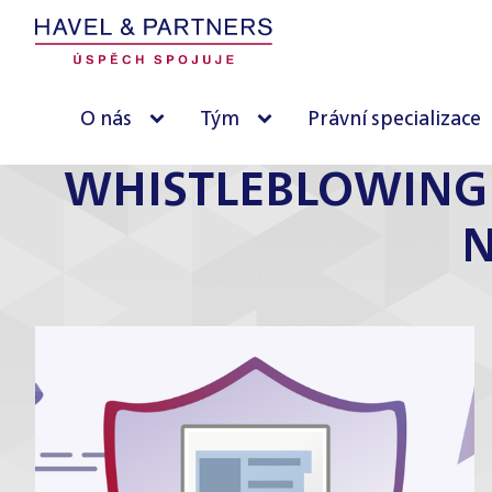
O nás
Tým
Právní specializace
WHISTLEBLOWING
N