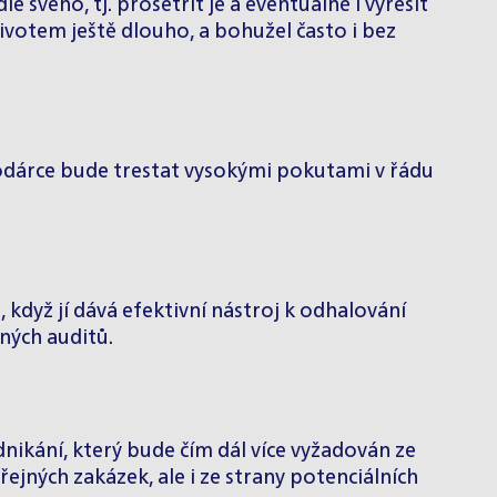
 svého, tj. prošetřit je a eventuálně i vyřešit
votem ještě dlouho, a bohužel často i bez
odárce bude trestat vysokými pokutami v řádu
dyž jí dává efektivní nástroj k odhalování
ných auditů.
ikání, který bude čím dál více vyžadován ze
ejných zakázek, ale i ze strany potenciálních