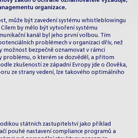
 nový zákon o ochraně oznamovatele vyžaduje,
 managementu organizace.
nost, může být zavedení systému whistleblowingu
 Cílem by mělo být vytvoření systému
nikační kanál byl jeho první volbou. Tím
 potenciálních problémech v organizaci dřív, než
 by možnost bezpečně oznamovat v rámci
y problému, o kterém se dozvěděl, a přitom
dle zkušeností ze západní Evropy jde o člověka,
oru ze strany vedení, lze takového optimálního
dikou státních zastupitelství jako příklad
stačí pouhé nastavení compliance programů a