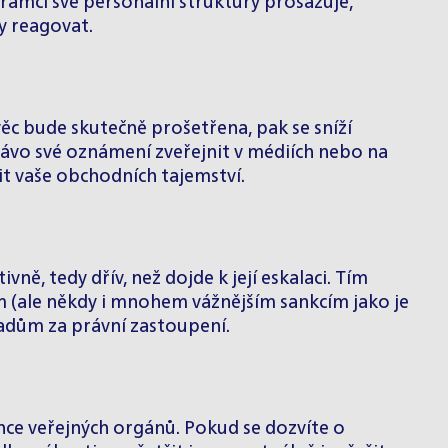
rámci své personální struktury prosazuje,
y reagovat.
ěc bude skutečně prošetřena, pak se sníží
ávo své oznámení zveřejnit v médiích nebo na
t vaše obchodních tajemství.
ně, tedy dřív, než dojde k její eskalaci. Tím
m (ale někdy i mnohem vážnějším sankcím jako je
ladům za právní zastoupení.
nce veřejných orgánů. Pokud se dozvíte o