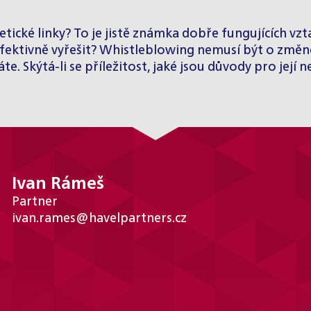
 etické linky? To je jistě známka dobře fungujících vztah
efektivně vyřešit? Whistleblowing nemusí být o změně
e. Skýtá-li se příležitost, jaké jsou důvody pro její n
Ivan Rámeš
Partner
ivan.rames@havelpartners.cz