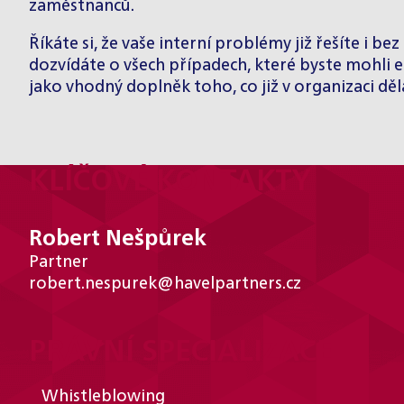
zaměstnanců.
Říkáte si, že vaše interní problémy již řešíte i bez
dozvídáte o všech případech, které byste mohli 
jako vhodný doplněk toho, co již v organizaci dělát
KLÍČOVÉ KONTAKTY
Robert Nešpůrek
Partner
robert.nespurek@havelpartners.cz
PRÁVNÍ SPECIALIZACE
Whistleblowing