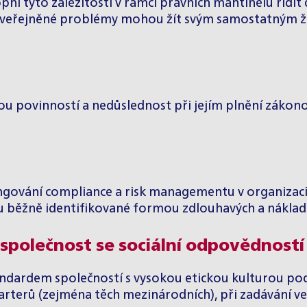
 tyto záležitosti v rámci právních mantinelů řídit dle
u zveřejněné problémy mohou žít svým samostatným ži
 povinností a nedůslednost při jejím plnění zákon
ování compliance a risk managementu v organizaci, k
ou běžně identifikované formou zdlouhavých a náklad
 společnost se sociální odpovědností
dardem společností s vysokou etickou kulturou podn
arterů (zejména těch mezinárodních), při zadávání veř