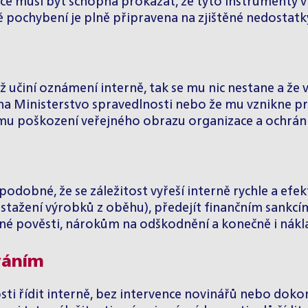
ce musí být schopna prokázat, že tyto instrumenty v 
dě pochybení je plně připravena na zjištěné nedostatk
učiní oznámení interně, tak se mu nic nestane a že v
 Ministerstvo spravedlnosti nebo že mu vznikne pr
ému poškození veřejného obrazu organizace a ochráni
dobné, že se záležitost vyřeší interně rychle a efektiv
stažení výrobků z oběhu), předejít finančním sankcí
ené pověsti, nárokům na odškodnění a konečně i nák
váním
sti řídit interně, bez intervence novinářů nebo doko