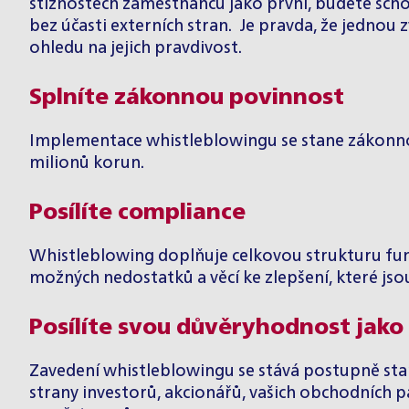
stížnostech zaměstnanců jako první, budete schopni
bez účasti externích stran. Je pravda, že jedno
ohledu na jejich pravdivost.
Splníte zákonnou povinnost
Implementace whistleblowingu se stane zákonnou
milionů korun.
Posílíte compliance
Whistleblowing doplňuje celkovou strukturu fung
možných nedostatků a věcí ke zlepšení, které js
Posílíte svou důvěryhodnost jako
Zavedení whistleblowingu se stává postupně stan
strany investorů, akcionářů, vašich obchodních p