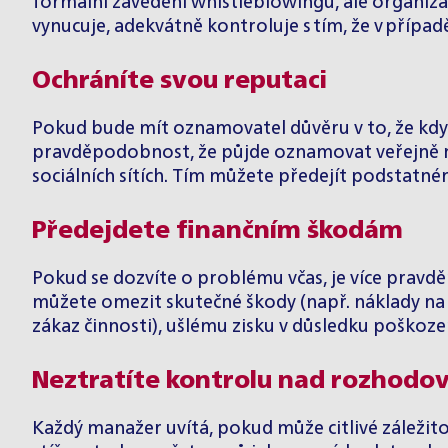
formální zavedení whistleblowingu, ale organiza
vynucuje, adekvátně kontroluje s tím, že v přípa
Ochráníte svou reputaci
Pokud bude mít oznamovatel důvěru v to, že když 
pravděpodobnost, že půjde oznamovat veřejně na
sociálních sítích. Tím můžete předejít podstatn
Předejdete finančním škodám
Pokud se dozvíte o problému včas, je více pravděpo
můžete omezit skutečné škody (např. náklady na 
zákaz činnosti), ušlému zisku v důsledku poškoz
Neztratíte kontrolu nad rozhodo
Každý manažer uvítá, pokud může citlivé záležito