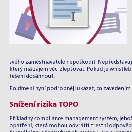
svého zaměstnavatele nepoškodit. Nepředstavujme
který má zájem věci zlepšovat. Pokud je whistle
řešení dosáhnout.
Pojďme si nyní podrobněji ukázat, co zavedením f
Snížení rizika TOPO
Příkladný compliance management systém, jehož s
opatření, která mohou odvrátit trestní odpověd