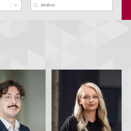
Tým - jméno
Search content
Vojtěch
Khrystyna
Novotný
Onufer
Koncipient
Koncipientka