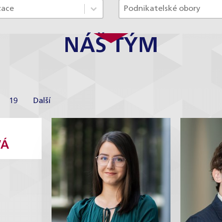
pecializace ACF
Tým - Obory
ontent
Select content
content
Select content
NÁŠ TÝM
19
Další
ka
Veronika
VÁ
ová
Muščíková
pientka
Koncipientka