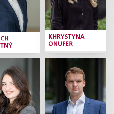
Profil
Profil
KHRYSTYNA
ĚCH
ONUFER
TNÝ
Terezie
Václav Plucar
íšťková
Koncipient
Koncipientka
Profil
Profil