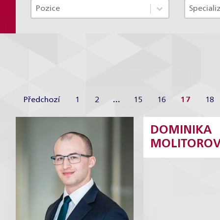
Tým - Pozice TAX
Tým - S
Select content
Select c
Select content
Select 
Předchozí
1
2
…
15
16
17
18
DOMINIKA
Mikuláš Tomáš
Domini
MOLITORO
Misterka
Molitor
Koncipient
Konci