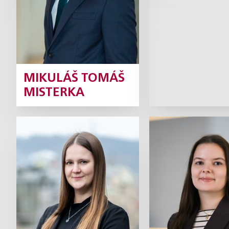
Profil
MIKULÁŠ TOMÁŠ
MISTERKA
Kristýna
Vendul
Paulusová
Pavlíko
Koncipientka
Konci
Profil