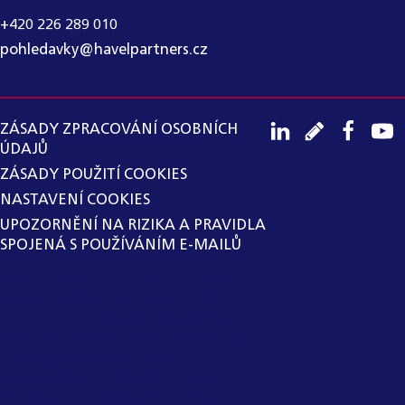
+420 226 289 010
pohledavky@havelpartners.cz
ZÁSADY ZPRACOVÁNÍ OSOBNÍCH
ÚDAJŮ
ZÁSADY POUŽITÍ COOKIES
NASTAVENÍ COOKIES
UPOZORNĚNÍ NA RIZIKA A PRAVIDLA
SPOJENÁ S POUŽÍVÁNÍM E-MAILŮ
SPOLEČNOST HAVEL & PARTNERS
S.R.O., ADVOKÁTNÍ KANCELÁŘ
ZAVEDLA VNITŘNÍ OZNAMOVACÍ
SYSTÉM V SOULADU SE ZÁKONEM Č.
171/2023 SB., O OCHRANĚ
OZNAMOVATELŮ. SPOLEČNOST
VYLOUČILA Z MOŽNOSTI VYUŽITÍ