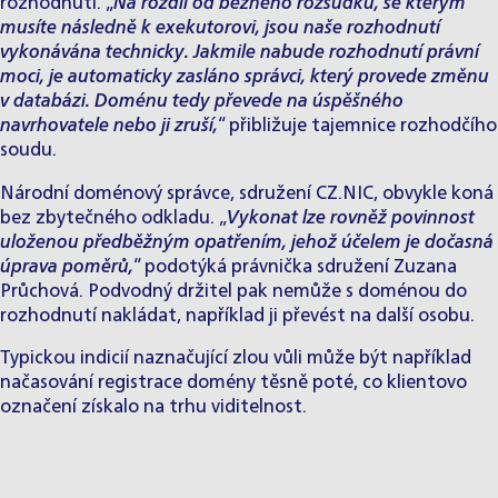
rozhodnutí. „
Na rozdíl od běžného rozsudku, se kterým
musíte následně k exekutorovi, jsou naše rozhodnutí
vykonávána technicky. Jakmile nabude rozhodnutí právní
moci, je automaticky zasláno správci, který provede změnu
v databázi. Doménu tedy převede na úspěšného
navrhovatele nebo ji zruší,
“ přibližuje tajemnice rozhodčího
soudu.
Národní doménový správce, sdružení CZ.NIC, obvykle koná
bez zbytečného odkladu. „
Vykonat lze rovněž povinnost
uloženou předběžným opatřením, jehož účelem je dočasná
úprava poměrů,
“ podotýká právnička sdružení Zuzana
Průchová. Podvodný držitel pak nemůže s doménou do
rozhodnutí nakládat, například ji převést na další osobu.
Typickou indicií naznačující zlou vůli může být například
načasování registrace domény těsně poté, co klientovo
označení získalo na trhu viditelnost.