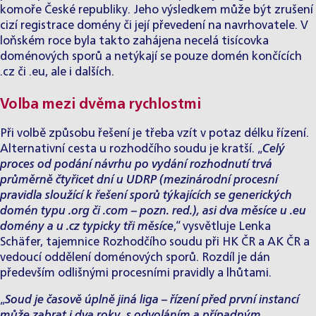
komoře České republiky. Jeho výsledkem může být zrušení
cizí registrace domény či její převedení na navrhovatele. V
loňském roce byla takto zahájena necelá tisícovka
doménových sporů a netýkají se pouze domén končících
.cz či .eu, ale i dalších.
Volba mezi dvěma rychlostmi
Při volbě způsobu řešení je třeba vzít v potaz délku řízení.
Alternativní cesta u rozhodčího soudu je kratší. „
Celý
proces od podání návrhu po vydání rozhodnutí trvá
průměrně čtyřicet dní u UDRP (mezinárodní procesní
pravidla sloužící k řešení sporů týkajících se generických
domén typu .org či .com – pozn. red.), asi dva měsíce u .eu
domény a u .cz typicky tři měsíce
,“ vysvětluje Lenka
Schäfer, tajemnice Rozhodčího soudu při HK ČR a AK ČR a
vedoucí oddělení doménových sporů. Rozdíl je dán
především odlišnými procesními pravidly a lhůtami.
„
Soud je časově úplně jiná liga – řízení před první instancí
může zabrat i dva roky, s odvoláním a případným