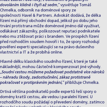
dovoláním klidně i čtyři až sedm
,“ vysvětluje
Tomáš
Chmelka
, odborník na doménové spory ze
společnosti Havel & Partners. Advokát dodává, že délka
řízení má přímý obchodní dopad, jelikož po dobu jeho
trvání protistrana může doménové jméno dál využívat,
odlákávat zákazníky, poškozovat reputaci podnikatele
nebo mu ztěžovat práci s brandem. Ve prospěch řízení
před rozhodčím soudem hovoří i to, že spory rozhodují
pověření experti specializující se na právo duševního
vlastnictví a IT a že probíhá online.
Hlavně délku klasického soudního řízení, které je také
nákladnější, mohou částečně kompenzovat jiné výhody.
„
Soudní cestou můžeme požadovat podstatně více nároků
– náhradu škody, zadostiučinění, zákaz protistraně
pokračovat v protiprávním jednání,
“ přibližuje Chmelka.
Drtivá většina podnikatelů podle expertů řeší spory o
domény kratší cestou, ale vedou i paralelní řízení. U
rozhodčího soudu požádají o převedení domény, zatímco