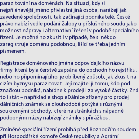
parazitování na doménách. Na situaci, kdy si
nejpřiléhavější jméno přivlastní jiná osoba, narážejí jak
zavedené společnosti, tak začínající podnikatelé. České
právo nabízí vedle podání žaloby u příslušného soudu jako
možnost nápravy i alternativní řešení v podobě speciálního
řízení. Je možné ho zkusit i v případě, že si někdo
zaregistruje doménu podobnou, lišící se třeba jedním
písmenem.
Registrace doménového jména odpovídajícího názvu
firmy, která byla čerstvě zapsána do obchodního rejstříku,
nebo ho připomínajícího, je oblíbený způsob, jak zkusit na
cizím byznysu parazitovat. Její majitel ji tomu, kdo pod
značkou podniká, nabídne k prodeji i za vysoké částky. Zná
to i stát – například e‑shop eDálnice zřízený pro prodej
dálničních známek se dlouhodobě potýká s různými
soukromými obchody, které na stránkách s nápadně
podobnými názvy nabízejí známky s přirážkou.
Zmíněné speciální řízení probíhá před Rozhodčím soudem
při Hospodářské komoře České republiky a Agrární