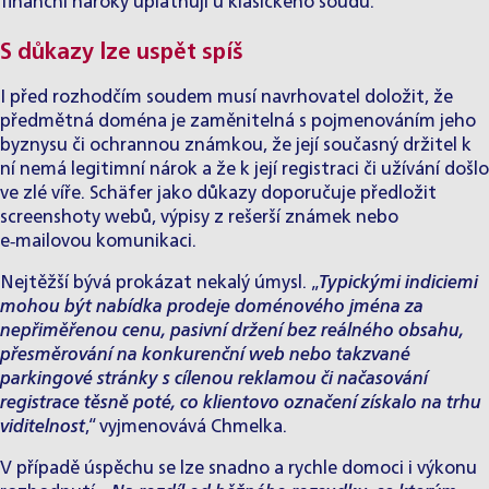
finanční nároky uplatňují u klasického soudu.
S důkazy lze uspět spíš
I před rozhodčím soudem musí navrhovatel doložit, že
předmětná doména je zaměnitelná s pojmenováním jeho
byznysu či ochrannou známkou, že její současný držitel k
ní nemá legitimní nárok a že k její registraci či užívání došlo
ve zlé víře. Schäfer jako důkazy doporučuje předložit
screenshoty webů, výpisy z rešerší známek nebo
e‑mailovou komunikaci.
Nejtěžší bývá prokázat nekalý úmysl. „
Typickými indiciemi
mohou být nabídka prodeje doménového jména za
nepřiměřenou cenu, pasivní držení bez reálného obsahu,
přesměrování na konkurenční web nebo takzvané
parkingové stránky s cílenou reklamou či načasování
registrace těsně poté, co klientovo označení získalo na trhu
viditelnost
,“ vyjmenovává Chmelka.
V případě úspěchu se lze snadno a rychle domoci i výkonu