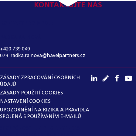
KONTAKTUJTE NÁS
KONTAKT PRO MÉDIA:
RADKA RAINOVÁ
+420 739 049
079
,
radka.rainova@havelpartners.cz
ZÁSADY ZPRACOVÁNÍ OSOBNÍCH
ÚDAJŮ
ZÁSADY POUŽITÍ COOKIES
NASTAVENÍ COOKIES
UPOZORNĚNÍ NA RIZIKA A PRAVIDLA
SPOJENÁ S POUŽÍVÁNÍM E-MAILŮ
SPOLEČNOST HAVEL & PARTNERS
S.R.O., ADVOKÁTNÍ KANCELÁŘ