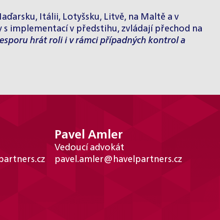
ďarsku, Itálii, Lotyšsku, Litvě, na Maltě a v
y s implementací v předstihu, zvládají přechod na
poru hrát roli i v rámci případných kontrol a
Pavel Amler
Vedoucí advokát
artners.cz
pavel.amler@havelpartners.cz