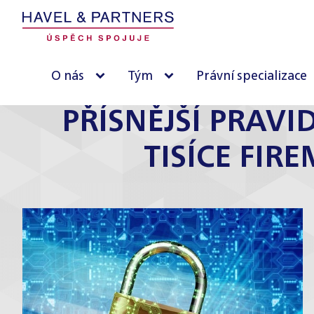
O nás
Tým
Právní specializace
PŘÍSNĚJŠÍ PRAV
TISÍCE FIR