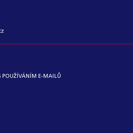
cz
S POUŽÍVÁNÍM E-MAILŮ
KÁTNÍ KANCELÁŘ ZAVEDLA VNITŘNÍ OZNAMOVACÍ S
OVATELŮ. SPOLEČNOST VYLOUČILA Z MOŽNOSTI VY
SPOLEČNOST NEVYKONÁVAJÍ PRACOVNÍ NEBO JIN
 I) UVEDENÉHO ZÁKONA.
kátní kancelář