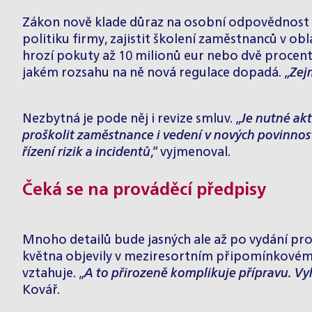
Zákon nově klade důraz na osobní odpovědnost v
politiku firmy, zajistit školení zaměstnanců v 
hrozí pokuty až 10 milionů eur nebo dvě procent
jakém rozsahu na ně nová regulace dopadá. „
Zej
Nezbytná je pode něj i revize smluv. „
Je nutné akt
proškolit zaměstnance i vedení v nových povinnoste
řízení rizik a incidentů
,“ vyjmenoval.
Čeká se na prováděcí předpisy
Mnoho detailů bude jasných ale až po vydání pro
května objevily v meziresortním připomínkovém 
vztahuje. „
A to přirozeně komplikuje přípravu. Vy
Kovář.