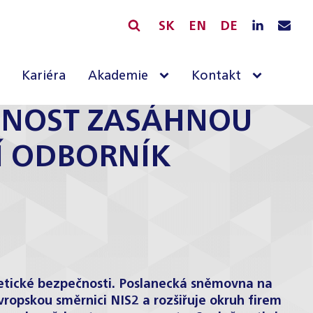
SK
EN
DE
Kariéra
Akademie
Kontakt
EČNOST ZASÁHNOU
DÍ ODBORNÍK
netické bezpečnosti. Poslanecká sněmovna na
vropskou směrnici NIS2 a rozšiřuje okruh firem