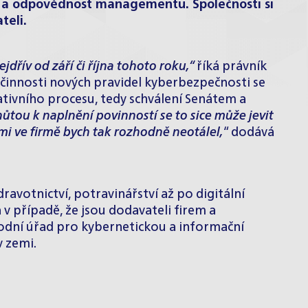
zik a odpovědnost managementu. Společnosti si
teli.
dřív od září či října tohoto roku,“
říká právník
činnosti nových pravidel kyberbezpečnosti se
slativního procesu, tedy schválení Senátem a
hůtou k naplnění povinností se to sice může jevit
i ve firmě bych tak rozhodně neotálel,
“ dodává
ravotnictví, potravinářství až po digitální
v případě, že jsou dodavateli firem a
rodní úřad pro kybernetickou a informační
v zemi.