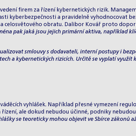
edení firem za řízení kybernetických rizik. Manage
oblasti kyberbezpečnosti a pravidelně vyhodnocovat b
a celosvětového obratu. Dalibor Kovář proto doporuču
ména pak jaká jsou jejich primární aktiva, například kl
ualizovat smlouvy s dodavateli, interní postupy i bez
ch a kybernetických rizicích. Určitě se vyplatí využít
váděcích vyhlášek. Například přesné vymezení regulo
řízení, ale dokud nebudou účinné, podniky nebudou m
hlášky se teoreticky mohou objevit ve Sbírce zákonů 