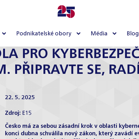
Podnikatelské obory
Média
Blog
IDLA PRO KYBERBEZP
EM. PŘIPRAVTE SE, RA
22. 5. 2025
Zdroj:
E15
Česko má za sebou zásadní krok v oblasti kyber
konci dubna schválila nový zákon, který zavádí e