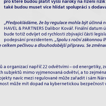
pro které budou platit vyšší nároky na řízení ri
také budou muset více hlídat spolupráci s dodava
„
Předpokládáme, že by regulace mohla být účinná nej
HAVEL & PARTNERS
Dalibor Kovář
.
Finální datum ú
bude totiž odvíjet od rychlosti zbývající části legi
podepsání prezidentem
. „Spolu s roční zákonnou l
e celkem pečlivou a dlouhodobější přípravu. Se změnam
a organizací napříč 22 odvětvími – od energetiky, zd
ch subjektů mimo vyjmenovaná odvětví, a to zejména 
subjekty navíc mezi regulované může zařadit i sám Ná
innost může mít dopad na kybernetickou bezpečnost 