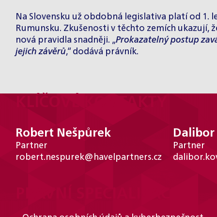
Na Slovensku už obdobná legislativa platí od 1. led
Rumunsku. Zkušenosti v těchto zemích ukazují, že 
nová pravidla snadněji. „
Prokazatelný postup zavá
jejich závěrů
,“ dodává právník.
KLÍČOVÉ KONTAKTY
Robert Nešpůrek
Dalibor
Partner
Partner
robert.nespurek@havelpartners.cz
dalibor.k
PRÁVNÍ SPECIALIZACE