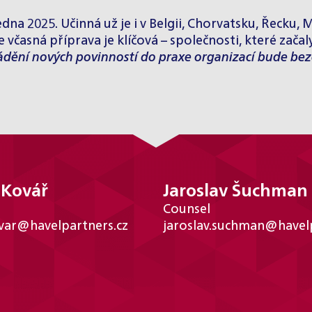
na 2025. Učinná už je i v Belgii, Chorvatsku, Řecku, Ma
včasná příprava je klíčová – společnosti, které začal
dění nových povinností do praxe organizací bude bezes
 Kovář
Jaroslav Šuchman
Counsel
ovar@havelpartners.cz
jaroslav.suchman@havelp