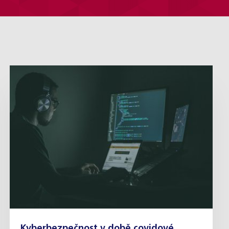
Kyberbezpečnost v době covidové