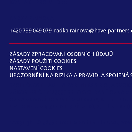
KONTAKT PRO MÉDIA:
RADKA RAINOVÁ
+420 739 049 079
,
radka.rainova@havelpartners.
ZÁSADY ZPRACOVÁNÍ OSOBNÍCH ÚDAJŮ
ZÁSADY POUŽITÍ COOKIES
NASTAVENÍ COOKIES
UPOZORNĚNÍ NA RIZIKA A PRAVIDLA SPOJENÁ 
SPOLEČNOST HAVEL & PARTNERS S.R.O., ADVO
ZÁKONEM Č. 171/2023 SB., O OCHRANĚ OZNAM
OZNAMOVACÍHO SYSTÉMU OSOBY, KTERÉ PRO 
UVEDENOU V § 2 ODST. 3 PÍSM. A), B), H) NEBO
Copyright ©
2026
HAVEL & PARTNERS s.r.o., advo