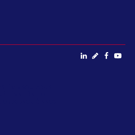
YSTÉM V SOULADU SE
UŽITÍ VNITŘNÍHO
OU OBDOBNOU ČINNOST