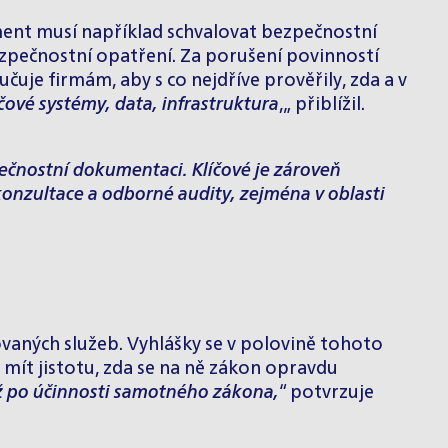
ment musí například schvalovat bezpečnostní
ezpečnostní opatření. Za porušení povinností
je firmám, aby s co nejdříve prověřily, zda a v
íčové systémy, data, infrastruktura
,„ přiblížil.
pečnostní dokumentaci. Klíčové je zároveň
 konzultace a odborné audity, zejména v oblasti
vaných služeb. Vyhlášky se v polovině tohoto
ít jistotu, zda se na ně zákon opravdu
až po účinnosti samotného zákona,
“ potvrzuje