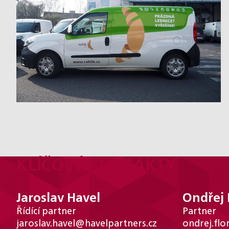
KLÍČOVÉ KONTAKTY
Jaroslav Havel
Ondřej 
Řídící partner
Partner
jaroslav.havel@havelpartners.cz
ondrej.flo