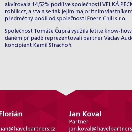
akvírovala 14,52% podíl ve společnosti VELKÁ PECK
rohlik.cz
, a stala se tak jejím majoritním vlastníke
předmětný podíl od společnosti Enern Chili s.r.o.
Společnost Tomáše Čupra využila letité know-how 
daném případě reprezentovali partner Václav Aude
koncipient Kamil Strachoň.
Florián
Jan Koval
Partner
rian@havelpartners.cz
jan.koval@havelpartners