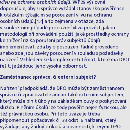
vlivu na ochranu osobních údajů
. WP29 výslovně
doporučuje, aby si správce vyžádal stanovisko pověřence
k otázkám týkajícím se posouzení vlivu na ochranu
osobních údajů,[12] a to zejména v otázce, zda
v konkrétním případě posouzení vlivu provést, jakou
metodologii při provádění použít, jaké prostředky ochrany
ke snížení rizika porušení práv subjektů údajů
implementovat, zda bylo posouzení řádně provedeno
anebo zda jsou závěry posouzení v souladu s požadavky
nařízení. Vzhledem ke komplexnosti témat, které má DPO
řešit, je žádoucí jeho vysoká odbornost.
Zaměstnanec správce, či externí subjekt?
Nařízení předpokládá, že DPO může být zaměstnancem
správce či zpracovatele anebo také externím subjektem,
který může plnit úkoly na základě smlouvy o poskytování
služeb. Plněním úkolů lze tedy pověřit nejen fyzickou, ale
též právnickou osobu. Při této úvaze je třeba
připomenout požadavek čl. 38 odst. 6 nařízení, který
vyžaduje, aby žádný z úkolů a povinností, kterými DPO