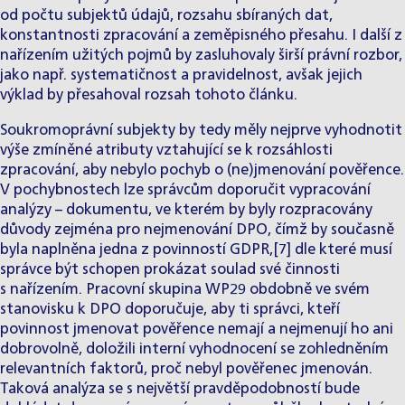
od počtu subjektů údajů, rozsahu sbíraných dat,
konstantnosti zpracování a zeměpisného přesahu. I další z
nařízením užitých pojmů by zasluhovaly širší právní rozbor,
jako např. systematičnost a pravidelnost, avšak jejich
výklad by přesahoval rozsah tohoto článku.
Soukromoprávní subjekty by tedy měly nejprve vyhodnotit
výše zmíněné atributy vztahující se k rozsáhlosti
zpracování, aby nebylo pochyb o (ne)jmenování pověřence.
V pochybnostech lze správcům doporučit vypracování
analýzy – dokumentu, ve kterém by byly rozpracovány
důvody zejména pro nejmenování DPO, čímž by současně
byla naplněna jedna z povinností GDPR,[7] dle které musí
správce být schopen prokázat soulad své činnosti
s nařízením. Pracovní skupina WP29 obdobně ve svém
stanovisku k DPO doporučuje, aby ti správci, kteří
povinnost jmenovat pověřence nemají a nejmenují ho ani
dobrovolně, doložili interní vyhodnocení se zohledněním
relevantních faktorů, proč nebyl pověřenec jmenován.
Taková analýza se s největší pravděpodobností bude