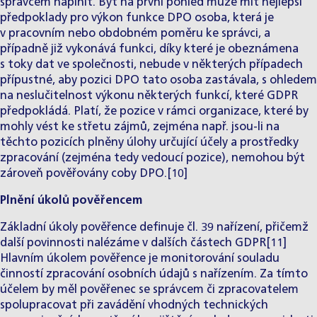
správcem naplnit. Byť na první pohled může mít nejlepší
předpoklady pro výkon funkce DPO osoba, která je
v pracovním nebo obdobném poměru ke správci, a
případně již vykonává funkci, díky které je obeznámena
s toky dat ve společnosti, nebude v některých případech
přípustné, aby pozici DPO tato osoba zastávala, s ohledem
na neslučitelnost výkonu některých funkcí, které GDPR
předpokládá. Platí, že pozice v rámci organizace, které by
mohly vést ke střetu zájmů, zejména např. jsou-li na
těchto pozicích plněny úlohy určující účely a prostředky
zpracování (zejména tedy vedoucí pozice), nemohou být
zároveň pověřovány coby DPO.[10]
Plnění úkolů pověřencem
Základní úkoly pověřence definuje čl. 39 nařízení, přičemž
další povinnosti nalézáme v dalších částech GDPR[11]
Hlavním úkolem pověřence je monitorování souladu
činností zpracování osobních údajů s nařízením. Za tímto
účelem by měl pověřenec se správcem či zpracovatelem
spolupracovat při zavádění vhodných technických