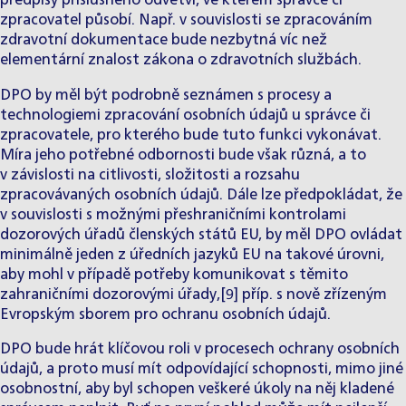
předpisy příslušného odvětví, ve kterém správce či
zpracovatel působí. Např. v souvislosti se zpracováním
zdravotní dokumentace bude nezbytná víc než
elementární znalost zákona o zdravotních službách.
DPO by měl být podrobně seznámen s procesy a
technologiemi zpracování osobních údajů u správce či
zpracovatele, pro kterého bude tuto funkci vykonávat.
Míra jeho potřebné odbornosti bude však různá, a to
v závislosti na citlivosti, složitosti a rozsahu
zpracovávaných osobních údajů. Dále lze předpokládat, že
v souvislosti s možnými přeshraničními kontrolami
dozorových úřadů členských států EU, by měl DPO ovládat
minimálně jeden z úředních jazyků EU na takové úrovni,
aby mohl v případě potřeby komunikovat s těmito
zahraničními dozorovými úřady,[9] příp. s nově zřízeným
Evropským sborem pro ochranu osobních údajů.
DPO bude hrát klíčovou roli v procesech ochrany osobních
údajů, a proto musí mít odpovídající schopnosti, mimo jiné
osobnostní, aby byl schopen veškeré úkoly na něj kladené