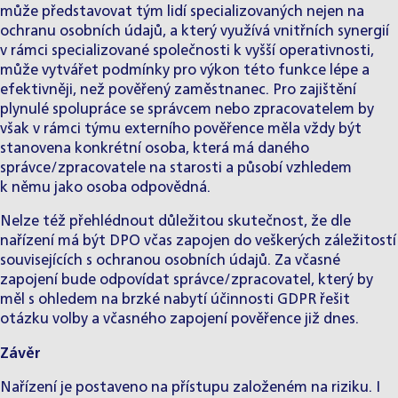
může představovat tým lidí specializovaných nejen na
ochranu osobních údajů, a který využívá vnitřních synergií
v rámci specializované společnosti k vyšší operativnosti,
může vytvářet podmínky pro výkon této funkce lépe a
efektivněji, než pověřený zaměstnanec. Pro zajištění
plynulé spolupráce se správcem nebo zpracovatelem by
však v rámci týmu externího pověřence měla vždy být
stanovena konkrétní osoba, která má daného
správce/zpracovatele na starosti a působí vzhledem
k němu jako osoba odpovědná.
Nelze též přehlédnout důležitou skutečnost, že dle
nařízení má být DPO včas zapojen do veškerých záležitostí
souvisejících s ochranou osobních údajů. Za včasné
zapojení bude odpovídat správce/zpracovatel, který by
měl s ohledem na brzké nabytí účinnosti GDPR řešit
otázku volby a včasného zapojení pověřence již dnes.
Závěr
Nařízení je postaveno na přístupu založeném na riziku. I