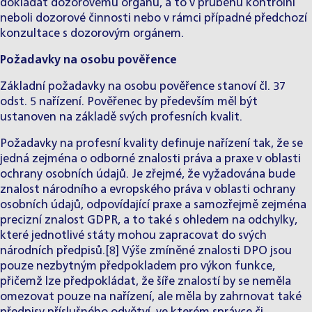
dokládat dozorovému orgánu, a to v průběhu kontrolní
neboli dozorové činnosti nebo v rámci případné předchozí
konzultace s dozorovým orgánem.
Požadavky na osobu pověřence
Základní požadavky na osobu pověřence stanoví čl. 37
odst. 5 nařízení. Pověřenec by především měl být
ustanoven na základě svých profesních kvalit.
Požadavky na profesní kvality definuje nařízení tak, že se
jedná zejména o odborné znalosti práva a praxe v oblasti
ochrany osobních údajů. Je zřejmé, že vyžadována bude
znalost národního a evropského práva v oblasti ochrany
osobních údajů, odpovídající praxe a samozřejmě zejména
precizní znalost GDPR, a to také s ohledem na odchylky,
které jednotlivé státy mohou zapracovat do svých
národních předpisů.[8] Výše zmíněné znalosti DPO jsou
pouze nezbytným předpokladem pro výkon funkce,
přičemž lze předpokládat, že šíře znalostí by se neměla
omezovat pouze na nařízení, ale měla by zahrnovat také