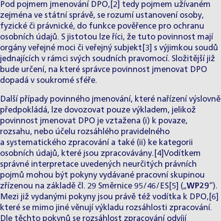
Pod pojmem jmenování DPO,[2] tedy pojmem užívaném
zejména ve státní správě, se rozumí ustanovení osoby,
fyzické či právnické, do funkce pověřence pro ochranu
osobních údajů. S jistotou lze říci, že tuto povinnost mají
orgány veřejné moci či veřejný subjekt[3] s výjimkou soudů
jednajících v rámci svých soudních pravomocí. Složitější již
bude určení, na které správce povinnost jmenovat DPO
dopadá v soukromé sféře.
Další případy povinného jmenování, které nařízení výslovně
předpokládá, lze dovozovat pouze výkladem, jelikož
povinnost jmenovat DPO je vztažena (i) k povaze,
rozsahu, nebo účelu rozsáhlého pravidelného
a systematického zpracování a také (ii) ke kategorii
osobních údajů, které jsou zpracovávány.[4]Vodítkem
správné interpretace uvedených neurčitých právních
pojmů mohou být pokyny vydávané pracovní skupinou
zřízenou na základě čl. 29 Směrnice 95/46/ES[5] („
WP29
“).
Mezi již vydanými pokyny jsou právě též vodítka k DPO,[6]
které se mimo jiné věnují výkladu rozsáhlosti zpracování.
Dle těchto pokynů se rozsáhlost zpracování odvíjí