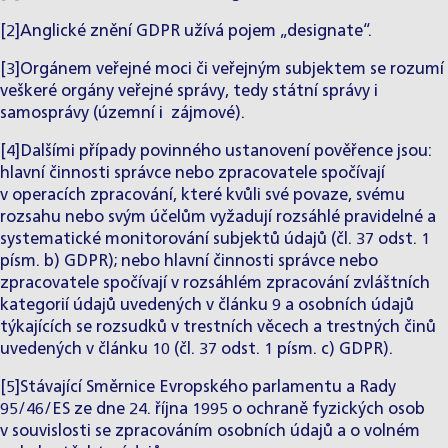
[2]Anglické znění GDPR užívá pojem „designate“.
[3]Orgánem veřejné moci či veřejným subjektem se rozumí
veškeré orgány veřejné správy, tedy státní správy i
samosprávy (územní i zájmové).
[4]Dalšími případy povinného ustanovení pověřence jsou:
hlavní činnosti správce nebo zpracovatele spočívají
v operacích zpracování, které kvůli své povaze, svému
rozsahu nebo svým účelům vyžadují rozsáhlé pravidelné a
systematické monitorování subjektů údajů (čl. 37 odst. 1
písm. b) GDPR); nebo hlavní činnosti správce nebo
zpracovatele spočívají v rozsáhlém zpracování zvláštních
kategorií údajů uvedených v článku 9 a osobních údajů
týkajících se rozsudků v trestních věcech a trestných činů
uvedených v článku 10 (čl. 37 odst. 1 písm. c) GDPR).
[5]Stávající Směrnice Evropského parlamentu a Rady
95/46/ES ze dne 24. října 1995 o ochraně fyzických osob
v souvislosti se zpracováním osobních údajů a o volném