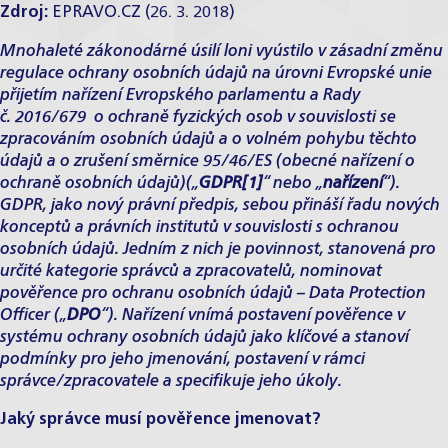
Zdroj:
EPRAVO.CZ (26. 3. 2018)
Mnohaleté zákonodárné úsilí loni vyústilo v zásadní změnu
regulace ochrany osobních údajů na úrovni Evropské unie
přijetím nařízení Evropského parlamentu a Rady
č. 2016/679 o ochraně fyzických osob v souvislosti se
zpracováním osobních údajů a o volném pohybu těchto
údajů a o zrušení směrnice 95/46/ES (obecné nařízení o
ochraně osobních údajů)(„
GDPR
[1]
“ nebo „
nařízení
“).
GDPR, jako nový právní předpis, sebou přináší řadu nových
konceptů a právních institutů v souvislosti s ochranou
osobních údajů. Jedním z nich je povinnost, stanovená pro
určité kategorie správců a zpracovatelů, nominovat
pověřence pro ochranu osobních údajů – Data Protection
Officer („
DPO
“). Nařízení vnímá postavení pověřence v
systému ochrany osobních údajů jako klíčové a stanoví
podmínky pro jeho jmenování, postavení v rámci
správce/zpracovatele a specifikuje jeho úkoly.
Jaký správce musí pověřence jmenovat?