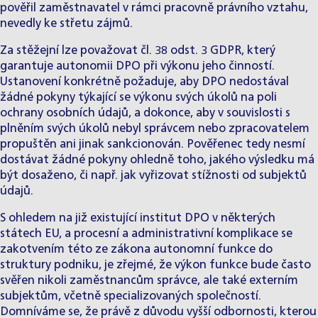
pověřil zaměstnavatel v rámci pracovně právního vztahu,
nevedly ke střetu zájmů.
Za stěžejní lze považovat čl. 38 odst. 3 GDPR, který
garantuje autonomii DPO při výkonu jeho činností.
Ustanovení konkrétně požaduje, aby DPO nedostával
žádné pokyny týkající se výkonu svých úkolů na poli
ochrany osobních údajů, a dokonce, aby v souvislosti s
plněním svých úkolů nebyl správcem nebo zpracovatelem
propuštěn ani jinak sankcionován. Pověřenec tedy nesmí
dostávat žádné pokyny ohledně toho, jakého výsledku má
být dosaženo, či např. jak vyřizovat stížnosti od subjektů
údajů.
S ohledem na již existující institut DPO v některých
státech EU, a procesní a administrativní komplikace se
zakotvením této ze zákona autonomní funkce do
struktury podniku, je zřejmé, že výkon funkce bude často
svěřen nikoli zaměstnancům správce, ale také externím
subjektům, včetně specializovaných společností.
Domníváme se, že právě z důvodu vyšší odbornosti, kterou