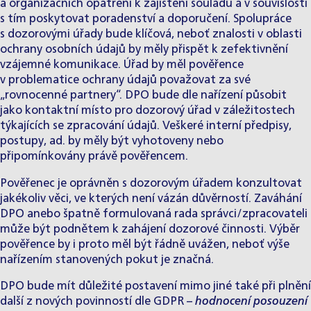
a organizačních opatření k zajištění souladu a v souvislosti
s tím poskytovat poradenství a doporučení. Spolupráce
s dozorovými úřady bude klíčová, neboť znalosti v oblasti
ochrany osobních údajů by měly přispět k zefektivnění
vzájemné komunikace. Úřad by měl pověřence
v problematice ochrany údajů považovat za své
„rovnocenné partnery“. DPO bude dle nařízení působit
jako kontaktní místo pro dozorový úřad v záležitostech
týkajících se zpracování údajů. Veškeré interní předpisy,
postupy, ad. by měly být vyhotoveny nebo
připomínkovány právě pověřencem.
Pověřenec je oprávněn s dozorovým úřadem konzultovat
jakékoliv věci, ve kterých není vázán důvěrností. Zaváhání
DPO anebo špatně formulovaná rada správci/zpracovateli
může být podnětem k zahájení dozorové činnosti. Výběr
pověřence by i proto měl být řádně uvážen, neboť výše
nařízením stanovených pokut je značná.
DPO bude mít důležité postavení mimo jiné také při plnění
další z nových povinností dle GDPR –
hodnocení posouzení