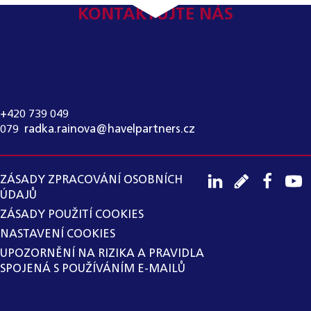
KONTAKTUJTE NÁS
KONTAKT PRO MÉDIA:
RADKA RAINOVÁ
+420 739 049
079
,
radka.rainova@havelpartners.cz
ZÁSADY ZPRACOVÁNÍ OSOBNÍCH
ÚDAJŮ
ZÁSADY POUŽITÍ COOKIES
NASTAVENÍ COOKIES
UPOZORNĚNÍ NA RIZIKA A PRAVIDLA
SPOJENÁ S POUŽÍVÁNÍM E-MAILŮ
SPOLEČNOST HAVEL & PARTNERS
S.R.O., ADVOKÁTNÍ KANCELÁŘ