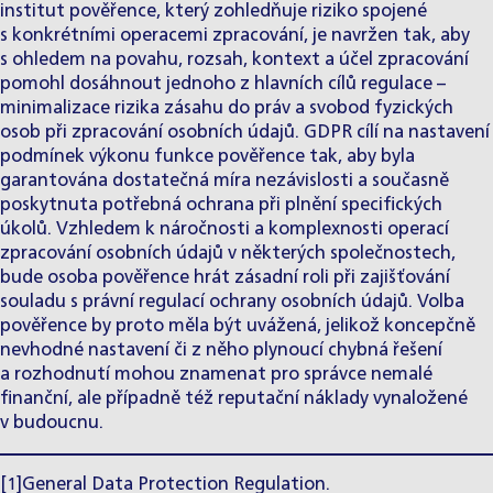
institut pověřence, který zohledňuje riziko spojené
s konkrétními operacemi zpracování, je navržen tak, aby
s ohledem na povahu, rozsah, kontext a účel zpracování
pomohl dosáhnout jednoho z hlavních cílů regulace –
minimalizace rizika zásahu do práv a svobod fyzických
osob při zpracování osobních údajů. GDPR cílí na nastavení
podmínek výkonu funkce pověřence tak, aby byla
garantována dostatečná míra nezávislosti a současně
poskytnuta potřebná ochrana při plnění specifických
úkolů. Vzhledem k náročnosti a komplexnosti operací
zpracování osobních údajů v některých společnostech,
bude osoba pověřence hrát zásadní roli při zajišťování
souladu s právní regulací ochrany osobních údajů. Volba
pověřence by proto měla být uvážená, jelikož koncepčně
nevhodné nastavení či z něho plynoucí chybná řešení
a rozhodnutí mohou znamenat pro správce nemalé
finanční, ale případně též reputační náklady vynaložené
v budoucnu.
[1]General Data Protection Regulation.