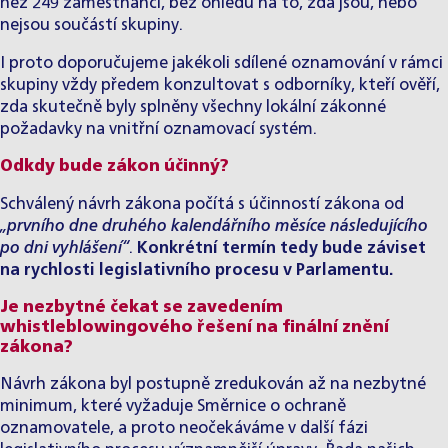
než 249 zaměstnanci, bez ohledu na to, zda jsou, nebo
nejsou součástí skupiny.
I proto doporučujeme jakékoli sdílené oznamování v rámci
skupiny vždy předem konzultovat s odborníky, kteří ověří,
zda skutečně byly splněny všechny lokální zákonné
požadavky na vnitřní oznamovací systém.
Odkdy bude zákon účinný?
Schválený návrh zákona počítá s účinností zákona od
„prvního dne druhého kalendářního měsíce následujícího
po dni vyhlášení“
.
Konkrétní termín tedy bude záviset
na rychlosti legislativního procesu v Parlamentu.
Je nezbytné čekat se zavedením
whistleblowingového řešení na finální znění
zákona?
Návrh zákona byl postupně zredukován až na nezbytné
minimum, které vyžaduje Směrnice o ochraně
oznamovatele, a proto neočekáváme v další fázi