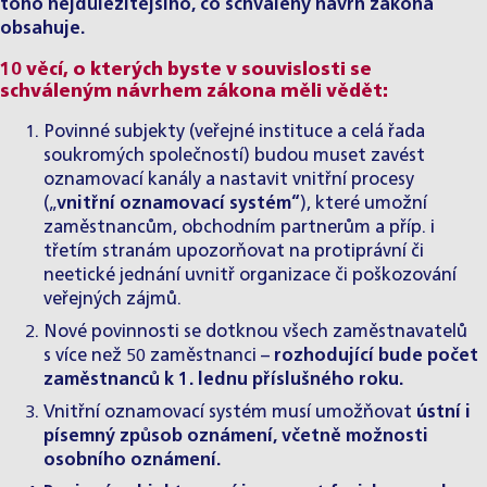
toho nejdůležitějšího, co schválený návrh zákona
obsahuje.
10 věcí, o kterých byste v souvislosti se
schváleným návrhem zákona měli vědět:
Povinné subjekty (veřejné instituce a celá řada
soukromých společností) budou muset zavést
oznamovací kanály a nastavit vnitřní procesy
(„
vnitřní oznamovací systém“
), které umožní
zaměstnancům, obchodním partnerům a příp. i
třetím stranám upozorňovat na protiprávní či
neetické jednání uvnitř organizace či poškozování
veřejných zájmů.
Nové povinnosti se dotknou všech zaměstnavatelů
s více než 50 zaměstnanci –
rozhodující bude počet
zaměstnanců k 1. lednu příslušného roku.
Vnitřní oznamovací systém musí umožňovat
ústní i
písemný způsob oznámení, včetně možnosti
osobního oznámení.