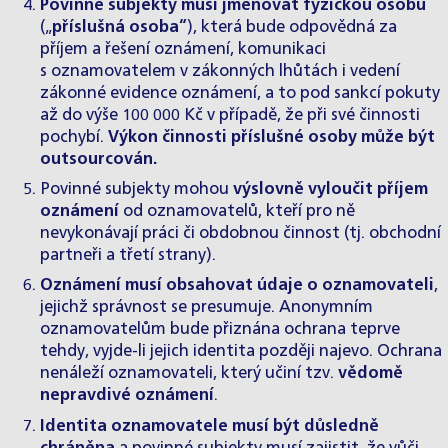
Povinné subjekty musí jmenovat
fyzickou osobu
(„
příslušná osoba“
), která bude odpovědná za
příjem a řešení oznámení, komunikaci
s oznamovatelem v zákonných lhůtách i vedení
zákonné evidence oznámení, a to pod sankcí pokuty
až do výše 100 000 Kč v případě, že při své činnosti
pochybí.
Výkon činnosti příslušné osoby může být
outsourcován.
Povinné subjekty mohou
výslovně vyloučit příjem
oznámení
od oznamovatelů, kteří pro ně
nevykonávají práci či obdobnou činnost (tj. obchodní
partneři a třetí strany).
Oznámení musí obsahovat údaje o oznamovateli
,
jejichž správnost se presumuje. Anonymním
oznamovatelům bude přiznána ochrana teprve
tehdy, vyjde-li jejich identita později najevo. Ochrana
nenáleží oznamovateli, který učiní tzv.
vědomě
nepravdivé oznámení
.
Identita oznamovatele musí být důsledně