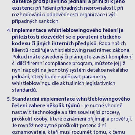
detekce protiprávního jednání a přihlíží k jeho
existenci
při řešení případných nesrovnalostí, při
rozhodování o odpovědnosti organizace i výši
případných sankcích.
Implementace whistleblowingového řešení je
příležitostí dozvědět se o porušení etického
kodexu či jiných interních předpisů.
Řada našich
klientů rozšiřuje whistleblowing nad rámec zákona.
Pokud máte zavedený či plánujete zavést komplexní
či dílčí firemní compliance program, můžete jej již
nyní napojit na jednotný systém detekce nekalého
jednání, který bude naplňovat parametry
whistleblowingu dle aktuálních legislativních
standardů.
Standardní implementace whistleblowingového
řešení zabere několik týdnů
– je nutné vhodně
nastavit technologie a s tím související procesy,
proškolit osoby, které oznámení přijímají a prověřují.
Je rovněž nezbytné proškolit potenciální
oznamovatele, kteří musí rozumět tomu, k čemu