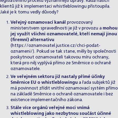
legislativního procesu významnější úpravy. Řada našich
klientů již k implementaci
whistleblowingu
přistoupila.
Jaké je k tomu vedly důvody?
Veřejný oznamovací kanál
provozovaný
ministerstvem spravedlnosti je již v provozu a
mohou
jej využít všichni oznamovatelé, kteří nemají jinou
(firemní) alternativu
(
https://oznamovatel.justice.cz/chci-podat-
oznameni/
). Pokud se tak stane, měly by společnosti
poskytnout oznamovateli takovou míru ochrany,
která pro něj vyplývá přímo ze Směrnice o ochraně
oznamovatele.
Ve veřejném sektoru již nastaly přímé účinky
Směrnice EU o whistleblowingu
a řada subjektů již
má povinnost zřídit vnitřní oznamovací systém přímo
na základě Směrnice o ochraně oznamovatele i bez
existence implementačního zákona.
Stále více orgánů veřejné moci vnímá
whistleblowing jako nezbytnou součást účinné