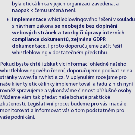
byla etická linka v jejich organizaci zavedena, a
naopak k čemu určená není.
Implementace
whistleblowingového řešení v souladu
s návrhem zákona
se neobejde bez doplnění
webových stránek a tvorby či úpravy interních
compliance dokumentů, zejména GDPR
dokumentace.
I proto doporučujeme začít řešit
whistleblowing v dostatečném předstihu.
Pokud byste chtěli získat víc informací ohledně našeho
whistleblowingového řešení, doporučujeme podívat se na
stránky
www.fairwhistle.cz
. V uplynulém roce jsme pro
naše klienty etické linky implementovali a řadu z nich nyní
rovněž spravujeme a vykonáváme činnost příslušné osoby.
Můžeme vám tak předat naše bohaté praktické
zkušenosti. Legislativní proces budeme pro vás i nadále
monitorovat a informovat vás o tom podstatném pro
vaše podnikání.