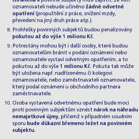
chráněna
a povinné subjekty musí zajistit, že vůči
oznamovateli nebude učiněno
žádné odvetné
opatření
(propuštění z práce, snížení mzdy,
převedení na jiný druh práce atp.).
Prohřešky povinných subjektů budou penalizovány
pokutou až do výše 1 milionu Kč
.
Potrestány mohou být i další osoby, které budou
oznamovatelům bránit v podání oznámení nebo
oznamovatele vystaví odvetným opatřením, a to
pokutou až do výše
1 milionu Kč
. Pokuta tak může
být uložena např. nadřízenému či kolegovi
oznamovatele, nebo zaměstnavateli oznamovatele,
který podal oznámení u obchodního partnera
zaměstnavatele.
Osoba vystavená odvetnému opatření bude moci
proti povinným subjektům vznést
nárok na náhradu
nemajetkové újmy
, přičemž v případném soudním
sporu
bude důkazní břemeno ležet na povinném
subjektu.