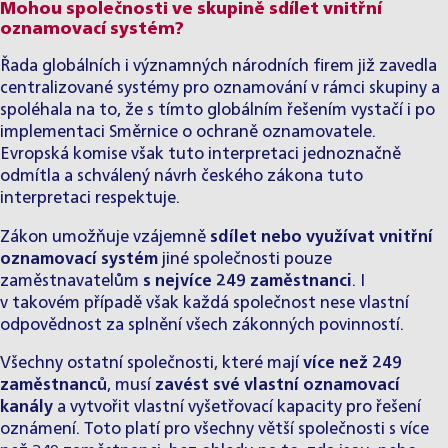
Mohou společnosti ve skupině sdílet vnitřní
oznamovací systém?
Řada globálních i významných národních firem již zavedla
centralizované systémy pro oznamování v rámci skupiny a
spoléhala na to, že s tímto globálním řešením vystačí i po
implementaci Směrnice o ochraně oznamovatele.
Evropská komise však tuto interpretaci jednoznačně
odmítla
a schválený návrh českého zákona tuto
interpretaci respektuje.
Zákon umožňuje vzájemně
sdílet nebo využívat vnitřní
oznamovací systém
jiné společnosti pouze
zaměstnavatelům
s nejvíce 249 zaměstnanci
. I
v takovém případě však každá společnost nese vlastní
odpovědnost za splnění všech zákonných povinností.
Všechny ostatní společnosti, které mají
více než 249
zaměstnanců
, musí
zavést své vlastní oznamovací
kanály
a vytvořit vlastní vyšetřovací kapacity pro řešení
oznámení. Toto platí pro všechny větší společnosti s více