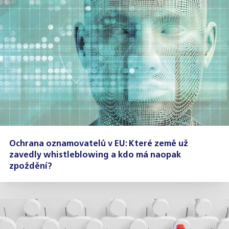
Ochrana oznamovatelů v EU: Které země už
zavedly whistleblowing a kdo má naopak
zpoždění?