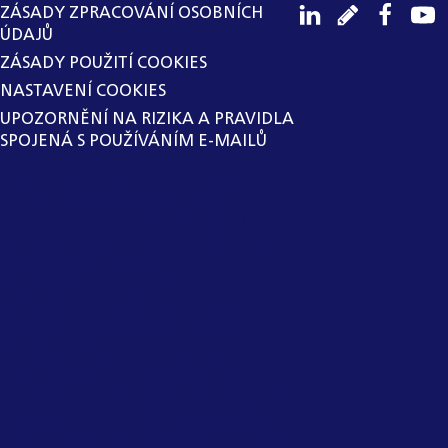
ZÁSADY ZPRACOVÁNÍ OSOBNÍCH
ÚDAJŮ
ZÁSADY POUŽITÍ COOKIES
NASTAVENÍ COOKIES
UPOZORNĚNÍ NA RIZIKA A PRAVIDLA
SPOJENÁ S POUŽÍVÁNÍM E-MAILŮ
SPOLEČNOST HAVEL & PARTNERS
S.R.O., ADVOKÁTNÍ KANCELÁŘ
ZAVEDLA VNITŘNÍ OZNAMOVACÍ
SYSTÉM V SOULADU SE ZÁKONEM Č.
171/2023 SB., O OCHRANĚ
OZNAMOVATELŮ. SPOLEČNOST
VYLOUČILA Z MOŽNOSTI VYUŽITÍ
VNITŘNÍHO OZNAMOVACÍHO
SYSTÉMU OSOBY, KTERÉ PRO
SPOLEČNOST NEVYKONÁVAJÍ
PRACOVNÍ NEBO JINOU OBDOBNOU
ČINNOST UVEDENOU V § 2 ODST. 3
PÍSM. A), B), H) NEBO I) UVEDENÉHO