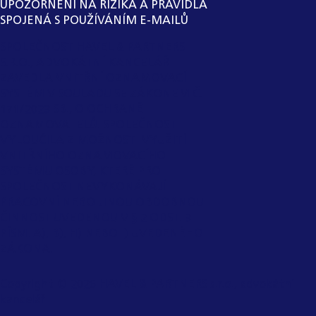
UPOZORNĚNÍ NA RIZIKA A PRAVIDLA
SPOJENÁ S POUŽÍVÁNÍM E-MAILŮ
SPOLEČNOST HAVEL & PARTNERS
S.R.O., ADVOKÁTNÍ KANCELÁŘ
ZAVEDLA VNITŘNÍ OZNAMOVACÍ
SYSTÉM V SOULADU SE ZÁKONEM Č.
171/2023 SB., O OCHRANĚ
OZNAMOVATELŮ. SPOLEČNOST
VYLOUČILA Z MOŽNOSTI VYUŽITÍ
VNITŘNÍHO OZNAMOVACÍHO
SYSTÉMU OSOBY, KTERÉ PRO
SPOLEČNOST NEVYKONÁVAJÍ
PRACOVNÍ NEBO JINOU OBDOBNOU
ČINNOST UVEDENOU V § 2 ODST. 3
PÍSM. A), B), H) NEBO I) UVEDENÉHO
ZÁKONA.
Copyright ©
2026
HAVEL & PARTNERS s.r.o., advokátní
kancelář