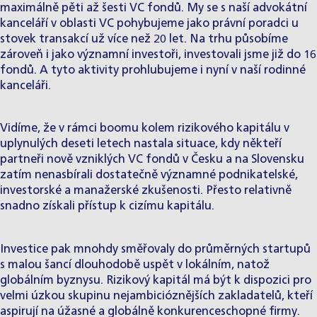
maximálně pěti až šesti VC fondů. My se s naší advokátní
kanceláří v
oblasti VC
pohybujeme jako právní poradci u
stovek transakcí už více než 20 let. Na trhu působíme
zároveň i jako významní investoři, investovali jsme již do 16
fondů. A tyto aktivity prohlubujeme i nyní v naší
rodinné
kanceláři
.
Vidíme, že v rámci boomu kolem rizikového kapitálu v
uplynulých deseti letech nastala situace, kdy někteří
partneři nově vzniklých VC fondů v Česku a na Slovensku
zatím nenasbírali dostatečně významné podnikatelské,
investorské a manažerské zkušenosti. Přesto relativně
snadno získali přístup k cizímu kapitálu.
Investice pak mnohdy směřovaly do průměrných startupů
s malou šancí dlouhodobě uspět v lokálním, natož
globálním byznysu. Rizikový kapitál má být k dispozici pro
velmi úzkou skupinu nejambicióznějších zakladatelů, kteří
aspirují na úžasné a globálně konkurenceschopné firmy.