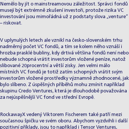
Nemělo by jít o mainstreamovou záležitost. Správci fondů
musejí být extrémně zkušení investoři, protože rizika VC
investování jsou mimořádná už z podstaty slova „venture“
– riskovat.
V uplynulých letech ale vznikl na česko-slovenském trhu
nadměrný počet VC fondů, a tím se kolem něho vznáší i
hrozba prasklé bubliny, kdy drtivá většina fondů není nebo
nebude schopná vrátit investorům vložené peníze, natož
slibované 20procentní a větší zisky. Jen velmi málo
místních VC fondů je totiž zatím schopných vrátit svým
investorům vložené prostředky významně zhodnocené, jak
bylo slíbeno. Z úspěšných příběhů mohu zmínit například
skupinu
Credo Ventures
, která je dlouhodobě považována
za nejúspěšnější VC fond ve střední Evropě.
RockawayX
vedený Viktorem Fischerem také patří mezi
současnou špičku ve svém oboru. Abychom vyzdvihli i další
pozitivní příklady, jsou to například i
Tensor Ventures
,