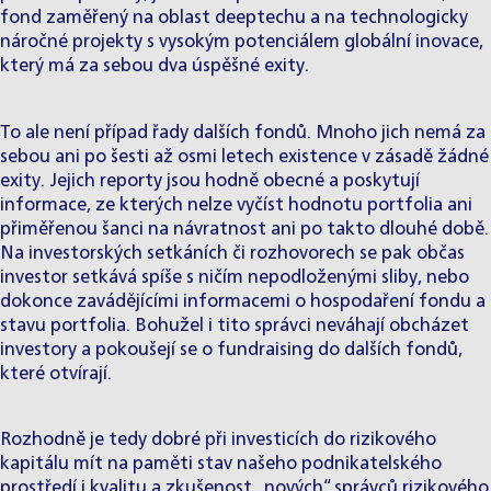
fond zaměřený na oblast deeptechu a na technologicky
náročné projekty s vysokým potenciálem globální inovace,
který má za sebou dva úspěšné exity.
To ale není případ řady dalších fondů. Mnoho jich nemá za
sebou ani po šesti až osmi letech existence v zásadě žádné
exity. Jejich reporty jsou hodně obecné a poskytují
informace, ze kterých nelze vyčíst hodnotu portfolia ani
přiměřenou šanci na návratnost ani po takto dlouhé době.
Na investorských setkáních či rozhovorech se pak občas
investor setkává spíše s ničím nepodloženými sliby, nebo
dokonce zavádějícími informacemi o hospodaření fondu a
stavu portfolia. Bohužel i tito správci neváhají obcházet
investory a pokoušejí se o fundraising do dalších fondů,
které otvírají.
Rozhodně je tedy dobré při investicích do rizikového
kapitálu mít na paměti stav našeho podnikatelského
prostředí i kvalitu a zkušenost „nových“ správců rizikového