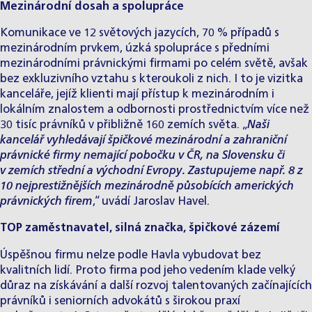
Mezinárodní dosah a spolupráce
Komunikace ve 12 světových jazycích, 70 % případů s
mezinárodním prvkem, úzká spolupráce s předními
mezinárodními právnickými firmami po celém světě, avšak
bez exkluzivního vztahu s kteroukoli z nich. I to je vizitka
kanceláře, jejíž klienti mají přístup k mezinárodním i
lokálním znalostem a odbornosti prostřednictvím více než
30 tisíc právníků v přibližně 160 zemích světa. „
Naši
kancelář vyhledávají špičkové mezinárodní a zahraniční
právnické firmy nemající pobočku v ČR, na Slovensku či
v zemích střední a východní Evropy. Zastupujeme např. 8 z
10 nejprestižnějších mezinárodně působících amerických
právnických firem
,“ uvádí Jaroslav Havel.
TOP zaměstnavatel, silná značka, špičkové zázemí
Úspěšnou firmu nelze podle Havla vybudovat bez
kvalitních lidí. Proto firma pod jeho vedením klade velký
důraz na získávání a další rozvoj talentovaných začínajících
právníků i seniorních advokátů s širokou praxí