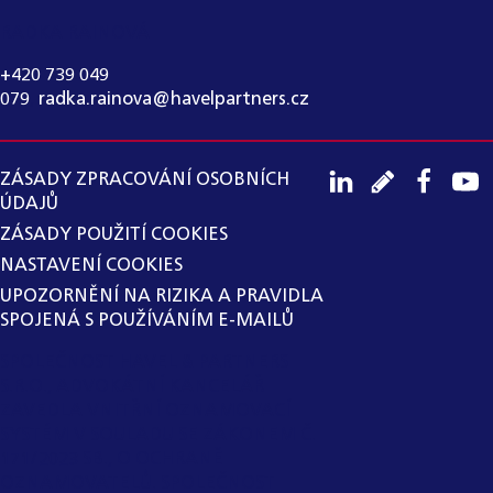
RADKA RAINOVÁ
+420 739 049
079
,
radka.rainova@havelpartners.cz
ZÁSADY ZPRACOVÁNÍ OSOBNÍCH
ÚDAJŮ
ZÁSADY POUŽITÍ COOKIES
NASTAVENÍ COOKIES
UPOZORNĚNÍ NA RIZIKA A PRAVIDLA
SPOJENÁ S POUŽÍVÁNÍM E-MAILŮ
SPOLEČNOST HAVEL & PARTNERS
S.R.O., ADVOKÁTNÍ KANCELÁŘ
ZAVEDLA VNITŘNÍ OZNAMOVACÍ
SYSTÉM V SOULADU SE ZÁKONEM Č.
171/2023 SB., O OCHRANĚ
OZNAMOVATELŮ. SPOLEČNOST