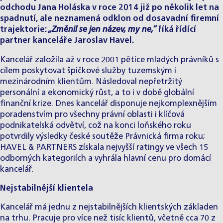
odchodu Jana Holáska v roce 2014 již po několik let na
spadnutí, ale neznamená odklon od dosavadní firemní
trajektorie:
„Změnil se jen název, my ne,“
říká řídící
partner kanceláře Jaroslav Havel.
Kancelář založila až v roce 2001 pětice mladých právníků s
cílem poskytovat špičkové služby tuzemským i
mezinárodním klientům. Následoval nepřetržitý
personální a ekonomický růst, a to i v době globální
finanční krize. Dnes kancelář disponuje nejkomplexnějším
poradenstvím pro všechny právní oblasti i klíčová
podnikatelská odvětví, což na konci loňského roku
potvrdily výsledky české soutěže Právnická firma roku;
HAVEL & PARTNERS získala nejvyšší ratingy ve všech 15
odborných kategoriích a vyhrála hlavní cenu pro domácí
kancelář.
Nejstabilnější klientela
Kancelář má jednu z nejstabilnějších klientských základen
na trhu. Pracuje pro více než tisíc klientů, včetně cca 70 z