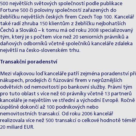
500 největších světových společností podle publikace
Fortune 500 či poloviny společností zařazených do
žebříčku největších českých firem Czech Top 100. Kancelář
také radí zhruba 150 klientům z žebříčku nejbohatších
Čechů a Slováků – k tomu má od roku 2008 specializovaný
tým, který je s počtem více než 20 seniorních právníků a
daňových odborníků včetně společníků kanceláře zdaleka
největší na česko-slovenském trhu.
Transakční poradenství
Mezi vlajkovou loď kanceláře patří zejména poradenství při
nákupech, prodejích či fúzování firem v nejrůznějších
odvětvích od nemovitostí po bankovní služby. Právní tým
pro tuto oblast s více než 60 právníky včetně 13 partnerů
kanceláře je největším ve střední a východní Evropě. Ročně
úspěšně dokončí až 100 podnikových nebo
nemovitostních transakcí. Od roku 2006 kancelář
realizovala více než 500 transakcí o celkové hodnotě téměř
20 miliard EUR.