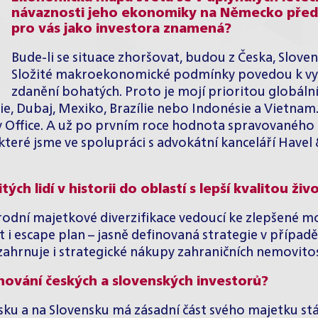
návaznosti jeho ekonomiky na Německo před
pro vás jako investora znamená?
Bude-li se situace zhoršovat, budou z Česka, Sloven
Složité makroekonomické podmínky povedou k vyšší
zdanění bohatých. Proto je mojí prioritou globální
die, Dubaj, Mexiko, Brazílie nebo Indonésie a Vietna
y Office. A už po prvním roce hodnota spravovaného 
eré jsme ve spolupráci s advokátní kanceláří Havel &
ých lidí v historii do oblastí s lepší kvalitou ž
odní majetkové diverzifikace vedoucí ke zlepšené mo
 i escape plan – jasně definovaná strategie v případ
o zahrnuje i strategické nákupy zahraničních nemovitos
chování českých a slovenských investorů?
sku a na Slovensku má zásadní část svého majetku stá