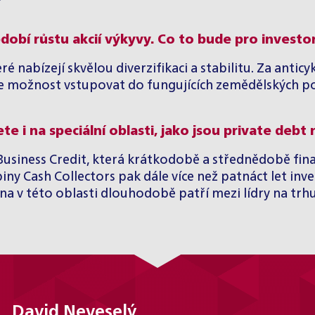
bdobí růstu akcií výkyvy. Co to bude pro invest
 nabízejí skvělou diverzifikaci a stabilitu. Za antic
 možnost vstupovat do fungujících zemědělských podn
te i na speciální oblasti, jako jsou private debt
Business Credit, která krátkodobě a střednědobě fin
ny Cash Collectors pak dále více než patnáct let inve
 v této oblasti dlouhodobě patří mezi lídry na trhu
David Neveselý