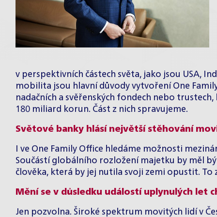
v perspektivních částech světa, jako jsou USA, In
mobilita jsou hlavní důvody vytvoření One Famil
nadačních a svěřenských fondech nebo trustech, kt
180 miliard korun. Část z nich spravujeme.
Světové banky hlásí největší stěhování movit
I ve One Family Office hledáme možnosti mezinár
Součástí globálního rozložení majetku by měl být
člověka, která by jej nutila svoji zemi opustit. T
Mění se v důsledku událostí uplynulých let 
Jen pozvolna. Široké spektrum movitých lidí v Če