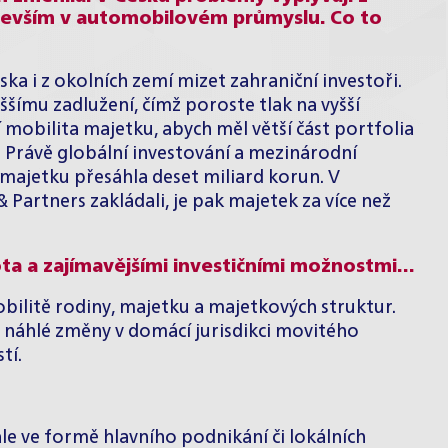
evším v automobilovém průmyslu. Co to
ska i z okolních zemí mizet zahraniční investoři.
mu zadlužení, čímž poroste tlak na vyšší
 mobilita majetku, abych měl větší část portfolia
m. Právě globální investování a mezinárodní
majetku přesáhla deset miliard korun. V
 Partners zakládali, je pak majetek za více než
ivota a zajímavějšími investičními možnostmi…
bilitě rodiny, majetku a majetkových struktur.
ě náhlé změny v domácí jurisdikci movitého
tí.
le ve formě hlavního podnikání či lokálních