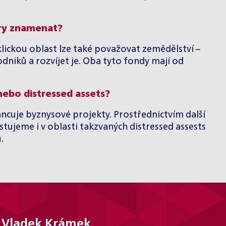
ory znamenat?
yklickou oblast lze také považovat zemědělství –
iků a rozvíjet je. Oba tyto fondy mají od
 nebo distressed assets?
ancuje byznysové projekty. Prostřednictvím další
stujeme i v oblasti takzvaných distressed assests
.
Vladek Krámek