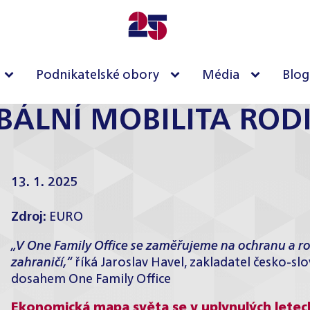
Podnikatelské obory
Média
Blog
OBÁLNÍ MOBILITA ROD
13. 1. 2025
Zdroj:
EURO
„V One Family Office se zaměřujeme na ochranu a ro
zahraničí,“
říká
Jaroslav Havel
, zakladatel česko-s
dosahem
One Family Office
Ekonomická mapa světa se v uplynulých letech