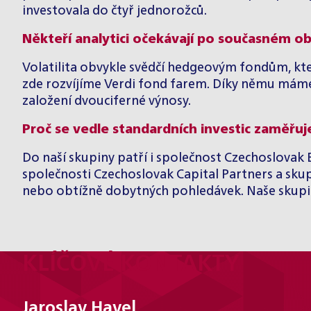
investovala do čtyř jednorožců.
Někteří analytici očekávají po současném o
Volatilita obvykle svědčí hedgeovým fondům, které
zde rozvíjíme Verdi fond farem. Díky němu máme
založení dvouciferné výnosy.
Proč se vedle standardních investic zaměřuje
Do naší skupiny patří i společnost Czechoslovak 
společnosti Czechoslovak Capital Partners a skupi
nebo obtížně dobytných pohledávek. Naše skupina
KLÍČOVÉ KONTAKTY
Jaroslav Havel