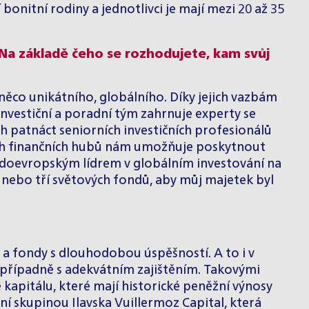
bonitní rodiny a jednotlivci je mají mezi 20 až 35
 Na základě čeho se rozhodujete, kam svůj
něco unikátního, globálního. Díky jejich vazbám
nvestiční a poradní tým zahrnuje experty se
ch patnáct seniorních investičních profesionálů
ních finančních hubů nám umožňuje poskytnout
edoevropským lídrem v globálním investování na
u nebo tří světových fondů, aby můj majetek byl
 a fondy s dlouhodobou úspěšností. A to i v
u, případně s adekvátním zajištěním. Takovými
kapitálu, které mají historické peněžní výnosy
ční skupinou
Ilavska Vuillermoz Capital,
která