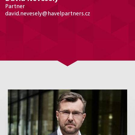
Partner
david.nevesely@havelpartners.cz