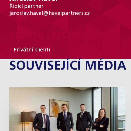
Řídící partner
jaroslav.havel@havelpartners.cz
PRÁVNÍ SPECIALIZACE
Privátní klienti
SOUVISEJÍCÍ MÉDIA