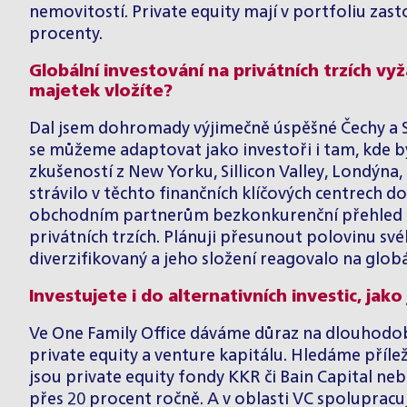
nemovitostí. Private equity mají v portfoliu zast
procenty.
Globální investování na privátních trzích v
majetek vložíte?
Dal jsem dohromady výjimečně úspěšné Čechy a Slo
se můžeme adaptovat jako investoři i tam, kde b
zkušeností z New Yorku, Sillicon Valley, Londýna
strávilo v těchto finančních klíčových centrec
obchodním partnerům bezkonkurenční přehled a p
privátních trzích. Plánuji přesunout polovinu sv
diverzifikovaný a jeho složení reagovalo na globál
Investujete i do alternativních investic, jako
Ve One Family Office dáváme důraz na dlouhodobo
private equity a venture kapitálu. Hledáme příle
jsou private equity fondy KKR či Bain Capital ne
přes 20 procent ročně. A v oblasti VC spoluprac