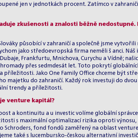
oupené jen v jednotkách procent. Zatímco v zahraničí 
yžaduje zkušenosti a znalosti běžně nedostupné.
váky působící v zahraničí a společně jsme vytvořili 
ychom jako středoevropská firma neměli š anci. Náš i
, Dubaje, Frankfurtu, Mnichova, Curychu a Vídně; naši
h dohromady přes sedmdesát let. Toto pokrytí globál
říležitosti. Jako One Family Office chceme být stř
ého majetku do zahraničí. Každý rok investuji do dvo
ní trendy a příležitosti.
 je venture kapitál?
st a kontinuitu a u investic volíme globální správce
žitosti s maximální optimalizací rizika oproti výnos
bo Schroders, fond fondů zaměřený na oblast venture 
ujeme také s lucembursko-českou alternativní investi