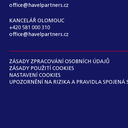
office@havelpartners.cz
KANCELÁŘ OLOMOUC
+420 581 000 310
office@havelpartners.cz
ZÁSADY ZPRACOVÁNÍ OSOBNÍCH ÚDAJŮ
ZÁSADY POUŽITÍ COOKIES
NASTAVENÍ COOKIES
UPOZORNĚNÍ NA RIZIKA A PRAVIDLA SPOJENÁ 
SPOLEČNOST HAVEL & PARTNERS S.R.O., ADVO
ZÁKONEM Č. 171/2023 SB., O OCHRANĚ OZNAM
OZNAMOVACÍHO SYSTÉMU OSOBY, KTERÉ PRO 
UVEDENOU V § 2 ODST. 3 PÍSM. A), B), H) NEBO