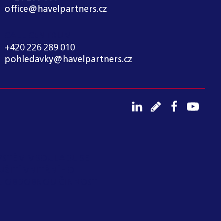
office@havelpartners.cz
CALL CENTRUM
+420 226 289 010
pohledavky@havelpartners.cz
YSTÉM V SOULADU SE
UŽITÍ VNITŘNÍHO
OU OBDOBNOU ČINNOST