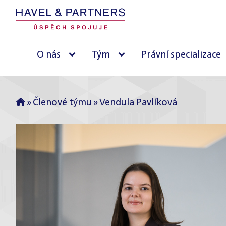
O nás
Tým
Právní specializace
»
Členové týmu
»
Vendula Pavlíková