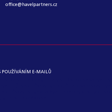
office@havelpartners.cz
S POUŽÍVÁNÍM E-MAILŮ
KÁTNÍ KANCELÁŘ ZAVEDLA VNITŘNÍ OZNAMOVACÍ S
OVATELŮ. SPOLEČNOST VYLOUČILA Z MOŽNOSTI VY
SPOLEČNOST NEVYKONÁVAJÍ PRACOVNÍ NEBO JIN
 I) UVEDENÉHO ZÁKONA.