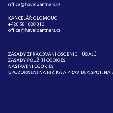
office@havelpartners.cz
KANCELÁŘ OLOMOUC
+420 581 000 310
office@havelpartners.cz
ZÁSADY ZPRACOVÁNÍ OSOBNÍCH ÚDAJŮ
ZÁSADY POUŽITÍ COOKIES
NASTAVENÍ COOKIES
UPOZORNĚNÍ NA RIZIKA A PRAVIDLA SPOJENÁ 
SPOLEČNOST HAVEL & PARTNERS S.R.O., ADVO
ZÁKONEM Č. 171/2023 SB., O OCHRANĚ OZNAM
OZNAMOVACÍHO SYSTÉMU OSOBY, KTERÉ PRO 
UVEDENOU V § 2 ODST. 3 PÍSM. A), B), H) NEBO