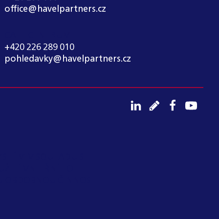
office@havelpartners.cz
CALL CENTRUM
+420 226 289 010
pohledavky@havelpartners.cz
YSTÉM V SOULADU SE
UŽITÍ VNITŘNÍHO
OU OBDOBNOU ČINNOST