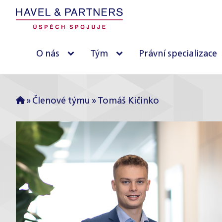
O nás
Tým
Právní specializace
»
Členové týmu
»
Tomáš Kičinko