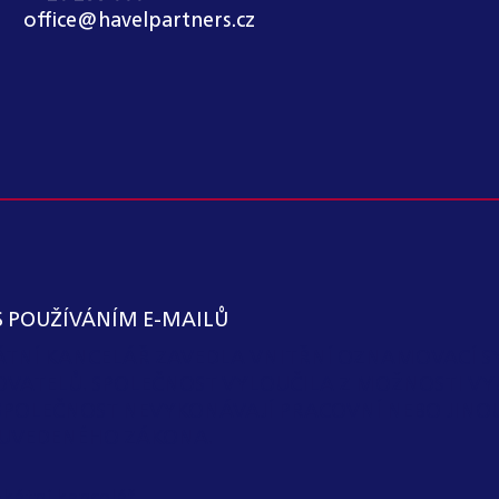
office@havelpartners.cz
S POUŽÍVÁNÍM E-MAILŮ
KÁTNÍ KANCELÁŘ ZAVEDLA VNITŘNÍ OZNAMOVACÍ S
OVATELŮ. SPOLEČNOST VYLOUČILA Z MOŽNOSTI VY
SPOLEČNOST NEVYKONÁVAJÍ PRACOVNÍ NEBO JIN
 I) UVEDENÉHO ZÁKONA.