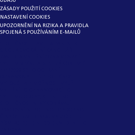
ÚDAJŮ
ZÁSADY POUŽITÍ COOKIES
NASTAVENÍ COOKIES
UPOZORNĚNÍ NA RIZIKA A PRAVIDLA
SPOJENÁ S POUŽÍVÁNÍM E-MAILŮ
SPOLEČNOST HAVEL & PARTNERS
S.R.O., ADVOKÁTNÍ KANCELÁŘ
ZAVEDLA VNITŘNÍ OZNAMOVACÍ
SYSTÉM V SOULADU SE ZÁKONEM Č.
171/2023 SB., O OCHRANĚ
OZNAMOVATELŮ. SPOLEČNOST
VYLOUČILA Z MOŽNOSTI VYUŽITÍ
VNITŘNÍHO OZNAMOVACÍHO
SYSTÉMU OSOBY, KTERÉ PRO
SPOLEČNOST NEVYKONÁVAJÍ
PRACOVNÍ NEBO JINOU OBDOBNOU
ČINNOST UVEDENOU V § 2 ODST. 3
PÍSM. A), B), H) NEBO I) UVEDENÉHO
ZÁKONA.