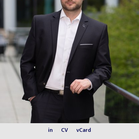
in
CV
vCard