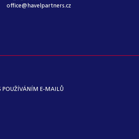
office@havelpartners.cz
S POUŽÍVÁNÍM E-MAILŮ
KÁTNÍ KANCELÁŘ ZAVEDLA VNITŘNÍ OZNAMOVACÍ S
OVATELŮ. SPOLEČNOST VYLOUČILA Z MOŽNOSTI VY
SPOLEČNOST NEVYKONÁVAJÍ PRACOVNÍ NEBO JIN
 I) UVEDENÉHO ZÁKONA.