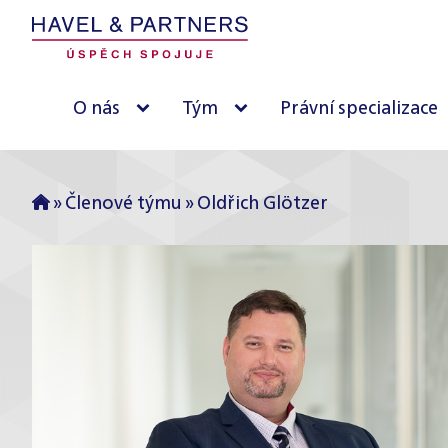
O nás
Tým
Právní specializace
»
Členové týmu
»
Oldřich Glötzer