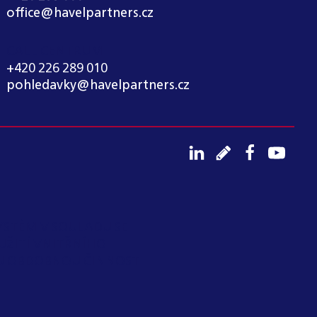
office@havelpartners.cz
CALL CENTRUM
+420 226 289 010
pohledavky@havelpartners.cz
YSTÉM V SOULADU SE
UŽITÍ VNITŘNÍHO
OU OBDOBNOU ČINNOST