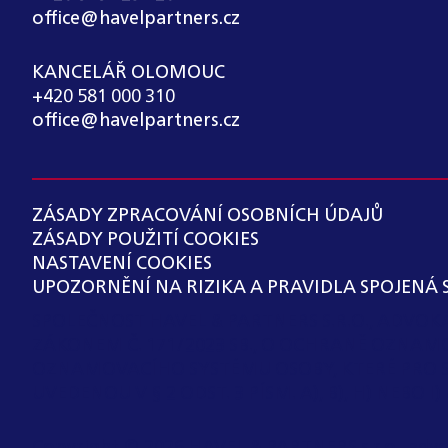
office@havelpartners.cz
KANCELÁŘ OLOMOUC
+420 581 000 310
office@havelpartners.cz
ZÁSADY ZPRACOVÁNÍ OSOBNÍCH ÚDAJŮ
ZÁSADY POUŽITÍ COOKIES
NASTAVENÍ COOKIES
UPOZORNĚNÍ NA RIZIKA A PRAVIDLA SPOJENÁ 
SPOLEČNOST HAVEL & PARTNERS S.R.O., ADVO
ZÁKONEM Č. 171/2023 SB., O OCHRANĚ OZNAM
OZNAMOVACÍHO SYSTÉMU OSOBY, KTERÉ PRO 
UVEDENOU V § 2 ODST. 3 PÍSM. A), B), H) NEBO