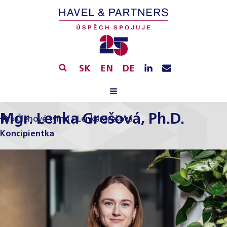
SK
EN
DE
Mgr. Lenka Grešová, Ph.D.
»
Členové týmu
»
Lenka Grešová
Koncipientka