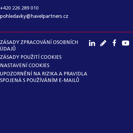
+420 226 289 010
pohledavky@havelpartners.cz
ZÁSADY ZPRACOVÁNÍ OSOBNÍCH
ÚDAJŮ
ZÁSADY POUŽITÍ COOKIES
NASTAVENÍ COOKIES
UPOZORNĚNÍ NA RIZIKA A PRAVIDLA
SPOJENÁ S POUŽÍVÁNÍM E-MAILŮ
SPOLEČNOST HAVEL & PARTNERS
S.R.O., ADVOKÁTNÍ KANCELÁŘ
ZAVEDLA VNITŘNÍ OZNAMOVACÍ
SYSTÉM V SOULADU SE ZÁKONEM Č.
171/2023 SB., O OCHRANĚ
OZNAMOVATELŮ. SPOLEČNOST
VYLOUČILA Z MOŽNOSTI VYUŽITÍ