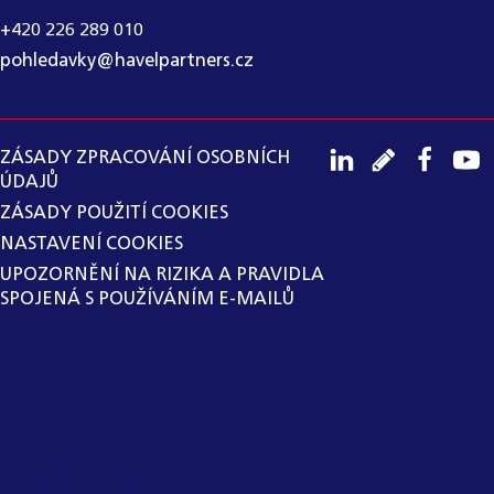
+420 226 289 010
pohledavky@havelpartners.cz
ZÁSADY ZPRACOVÁNÍ OSOBNÍCH
ÚDAJŮ
ZÁSADY POUŽITÍ COOKIES
NASTAVENÍ COOKIES
UPOZORNĚNÍ NA RIZIKA A PRAVIDLA
SPOJENÁ S POUŽÍVÁNÍM E-MAILŮ
SPOLEČNOST HAVEL & PARTNERS
S.R.O., ADVOKÁTNÍ KANCELÁŘ
ZAVEDLA VNITŘNÍ OZNAMOVACÍ
SYSTÉM V SOULADU SE ZÁKONEM Č.
171/2023 SB., O OCHRANĚ
OZNAMOVATELŮ. SPOLEČNOST
VYLOUČILA Z MOŽNOSTI VYUŽITÍ