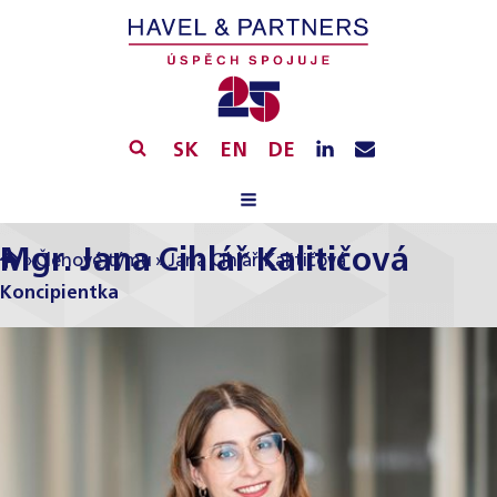
SK
EN
DE
Mgr. Jana Cihlář Kalitičová
»
Členové týmu
»
Jana Cihlář Kalitičová
Koncipientka