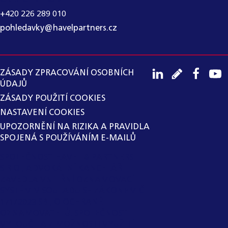
+420 226 289 010
pohledavky@havelpartners.cz
ZÁSADY ZPRACOVÁNÍ OSOBNÍCH
ÚDAJŮ
ZÁSADY POUŽITÍ COOKIES
NASTAVENÍ COOKIES
UPOZORNĚNÍ NA RIZIKA A PRAVIDLA
SPOJENÁ S POUŽÍVÁNÍM E-MAILŮ
SPOLEČNOST HAVEL & PARTNERS
S.R.O., ADVOKÁTNÍ KANCELÁŘ
ZAVEDLA VNITŘNÍ OZNAMOVACÍ
SYSTÉM V SOULADU SE ZÁKONEM Č.
171/2023 SB., O OCHRANĚ
OZNAMOVATELŮ. SPOLEČNOST
VYLOUČILA Z MOŽNOSTI VYUŽITÍ