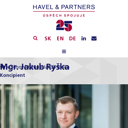
SK
EN
DE
Mgr. Jakub Ryška
»
Členové týmu
»
Jakub Ryška
Koncipient