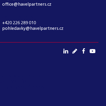
office@havelpartners.cz
CALL CENTRUM
+420 226 289 010
pohledavky@havelpartners.cz
YSTÉM V SOULADU SE
UŽITÍ VNITŘNÍHO
OU OBDOBNOU ČINNOST