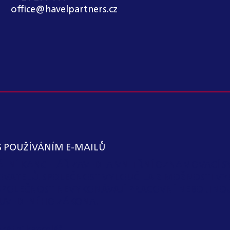
office@havelpartners.cz
S POUŽÍVÁNÍM E-MAILŮ
KÁTNÍ KANCELÁŘ ZAVEDLA VNITŘNÍ OZNAMOVACÍ S
OVATELŮ. SPOLEČNOST VYLOUČILA Z MOŽNOSTI VY
SPOLEČNOST NEVYKONÁVAJÍ PRACOVNÍ NEBO JIN
 I) UVEDENÉHO ZÁKONA.