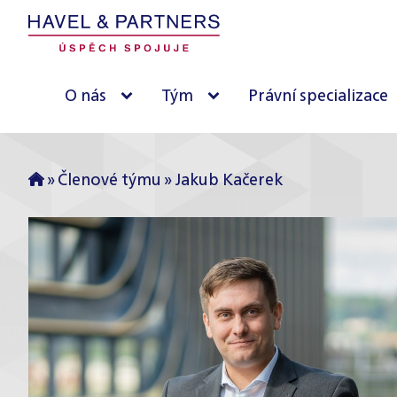
O nás
Tým
Právní specializace
»
Členové týmu
»
Jakub Kačerek