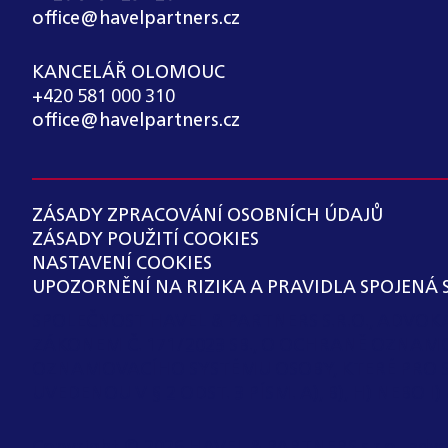
office@havelpartners.cz
KANCELÁŘ OLOMOUC
+420 581 000 310
office@havelpartners.cz
ZÁSADY ZPRACOVÁNÍ OSOBNÍCH ÚDAJŮ
ZÁSADY POUŽITÍ COOKIES
NASTAVENÍ COOKIES
UPOZORNĚNÍ NA RIZIKA A PRAVIDLA SPOJENÁ 
SPOLEČNOST HAVEL & PARTNERS S.R.O., ADVO
ZÁKONEM Č. 171/2023 SB., O OCHRANĚ OZNAM
OZNAMOVACÍHO SYSTÉMU OSOBY, KTERÉ PRO 
UVEDENOU V § 2 ODST. 3 PÍSM. A), B), H) NEBO