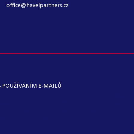
office@havelpartners.cz
S POUŽÍVÁNÍM E-MAILŮ
KÁTNÍ KANCELÁŘ ZAVEDLA VNITŘNÍ OZNAMOVACÍ S
OVATELŮ. SPOLEČNOST VYLOUČILA Z MOŽNOSTI VY
SPOLEČNOST NEVYKONÁVAJÍ PRACOVNÍ NEBO JIN
 I) UVEDENÉHO ZÁKONA.