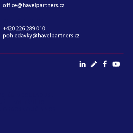
office@havelpartners.cz
CALL CENTRUM
+420 226 289 010
pohledavky@havelpartners.cz
YSTÉM V SOULADU SE
UŽITÍ VNITŘNÍHO
OU OBDOBNOU ČINNOST