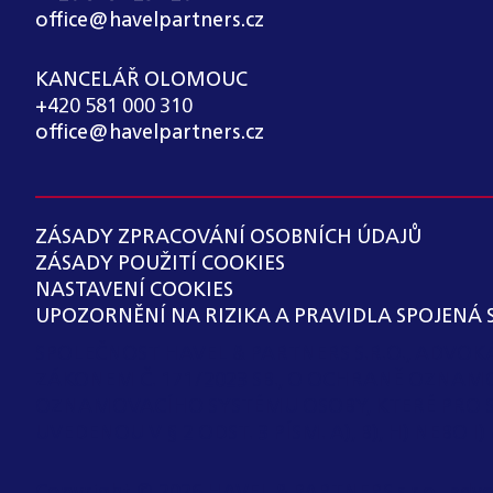
office@havelpartners.cz
KANCELÁŘ OLOMOUC
+420 581 000 310
office@havelpartners.cz
ZÁSADY ZPRACOVÁNÍ OSOBNÍCH ÚDAJŮ
ZÁSADY POUŽITÍ COOKIES
NASTAVENÍ COOKIES
UPOZORNĚNÍ NA RIZIKA A PRAVIDLA SPOJENÁ 
SPOLEČNOST HAVEL & PARTNERS S.R.O., ADVO
ZÁKONEM Č. 171/2023 SB., O OCHRANĚ OZNAM
OZNAMOVACÍHO SYSTÉMU OSOBY, KTERÉ PRO 
UVEDENOU V § 2 ODST. 3 PÍSM. A), B), H) NEBO