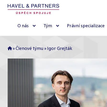
O nás
Tým
Právní specializace
»
Členové týmu
»
Igor Grejták