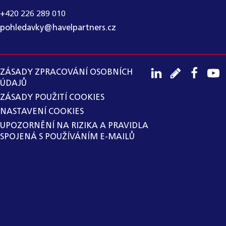
+420 226 289 010
pohledavky@havelpartners.cz
ZÁSADY ZPRACOVÁNÍ OSOBNÍCH
ÚDAJŮ
ZÁSADY POUŽITÍ COOKIES
NASTAVENÍ COOKIES
UPOZORNĚNÍ NA RIZIKA A PRAVIDLA
SPOJENÁ S POUŽÍVÁNÍM E-MAILŮ
SPOLEČNOST HAVEL & PARTNERS
S.R.O., ADVOKÁTNÍ KANCELÁŘ
ZAVEDLA VNITŘNÍ OZNAMOVACÍ
SYSTÉM V SOULADU SE ZÁKONEM Č.
171/2023 SB., O OCHRANĚ
OZNAMOVATELŮ. SPOLEČNOST
VYLOUČILA Z MOŽNOSTI VYUŽITÍ