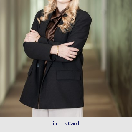
in
vCard