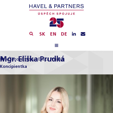
SK
EN
DE
Mgr. Eliška Prudká
»
Členové týmu
»
Eliška Prudká
Koncipientka