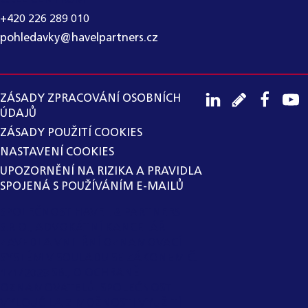
+420 226 289 010
pohledavky@havelpartners.cz
ZÁSADY ZPRACOVÁNÍ OSOBNÍCH
ÚDAJŮ
ZÁSADY POUŽITÍ COOKIES
NASTAVENÍ COOKIES
UPOZORNĚNÍ NA RIZIKA A PRAVIDLA
SPOJENÁ S POUŽÍVÁNÍM E-MAILŮ
SPOLEČNOST HAVEL & PARTNERS
S.R.O., ADVOKÁTNÍ KANCELÁŘ
ZAVEDLA VNITŘNÍ OZNAMOVACÍ
SYSTÉM V SOULADU SE ZÁKONEM Č.
171/2023 SB., O OCHRANĚ
OZNAMOVATELŮ. SPOLEČNOST
VYLOUČILA Z MOŽNOSTI VYUŽITÍ