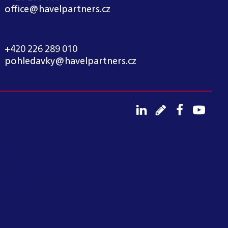
office@havelpartners.cz
CALL CENTRUM
+420 226 289 010
pohledavky@havelpartners.cz
YSTÉM V SOULADU SE
UŽITÍ VNITŘNÍHO
OU OBDOBNOU ČINNOST