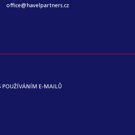
office@havelpartners.cz
S POUŽÍVÁNÍM E-MAILŮ
KÁTNÍ KANCELÁŘ ZAVEDLA VNITŘNÍ OZNAMOVACÍ S
OVATELŮ. SPOLEČNOST VYLOUČILA Z MOŽNOSTI VY
SPOLEČNOST NEVYKONÁVAJÍ PRACOVNÍ NEBO JIN
 I) UVEDENÉHO ZÁKONA.