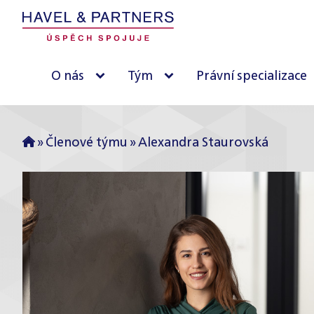
O nás
Tým
Právní specializace
»
Členové týmu
»
Alexandra Staurovská