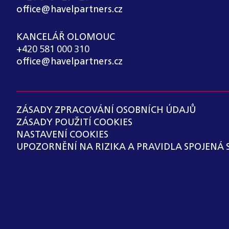
office@havelpartners.cz
KANCELÁŘ OLOMOUC
+420 581 000 310
office@havelpartners.cz
ZÁSADY ZPRACOVÁNÍ OSOBNÍCH ÚDAJŮ
ZÁSADY POUŽITÍ COOKIES
NASTAVENÍ COOKIES
UPOZORNĚNÍ NA RIZIKA A PRAVIDLA SPOJENÁ 
SPOLEČNOST HAVEL & PARTNERS S.R.O., ADVO
ZÁKONEM Č. 171/2023 SB., O OCHRANĚ OZNAM
OZNAMOVACÍHO SYSTÉMU OSOBY, KTERÉ PRO 
UVEDENOU V § 2 ODST. 3 PÍSM. A), B), H) NEBO