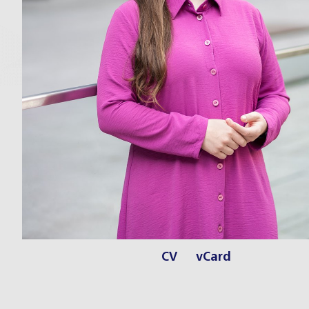
CV
vCard