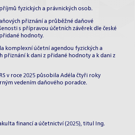
 příjmů fyzických a právnických osob.
aňových přiznání a průběžné daňové
enosti s přípravou účetních závěrek dle české
 přidané hodnoty.
la komplexní účetní agendou fyzických a
 přiznání k dani z přidané hodnoty a k dani z
v roce 2025 působila Adéla čtyři roky
borným vedením daňového poradce.
lta financí a účetnictví (2025), titul Ing.