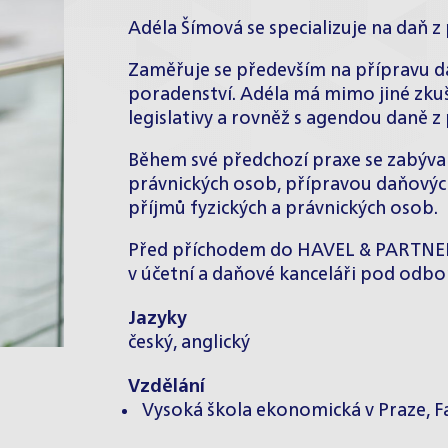
Adéla Šímová se specializuje na daň z
Zaměřuje se především na přípravu d
poradenství. Adéla má mimo jiné zkuš
legislativy a rovněž s agendou daně z
Během své předchozí praxe se zabýva
právnických osob, přípravou daňových
příjmů fyzických a právnických osob.
Před příchodem do HAVEL & PARTNERS 
v účetní a daňové kanceláři pod od
Jazyky
český, anglický
Vzdělání
Vysoká škola ekonomická v Praze, Faku