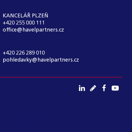
KANCELÁŘ PLZEŇ
+420 255 000 111
office@havelpartners.cz
CALL CENTRUM
+420 226 289 010
pohledavky@havelpartners.cz
YSTÉM V SOULADU SE
UŽITÍ VNITŘNÍHO