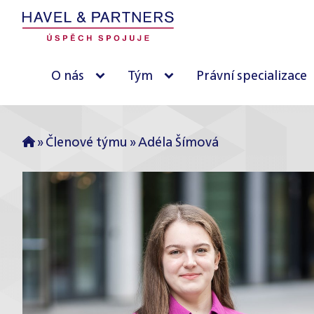
O nás
Tým
Právní specializace
»
Členové týmu
»
Adéla Šímová