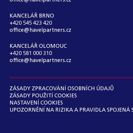
office@havelpartners.cz
KANCELÁŘ BRNO
+420 545 423 420
office@havelpartners.cz
KANCELÁŘ OLOMOUC
+420 581 000 310
office@havelpartners.cz
ZÁSADY ZPRACOVÁNÍ OSOBNÍCH ÚDAJŮ
ZÁSADY POUŽITÍ COOKIES
NASTAVENÍ COOKIES
UPOZORNĚNÍ NA RIZIKA A PRAVIDLA SPOJENÁ 
SPOLEČNOST HAVEL & PARTNERS S.R.O., ADVO
ZÁKONEM Č. 171/2023 SB., O OCHRANĚ OZNAM