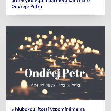
přítele, kolegu a partnera kanceláře
Ondřeje Petra
S hlubokou lítostí vzpomínáme na