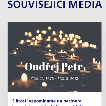
SOUVISEJÍCÍ MÉDIA
S lítostí vzpomínáme na partnera