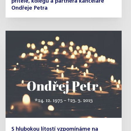
přítele, kolegu a partnera kanceláře
Ondřeje Petra
S hlubokou lítostí vzpomínáme na