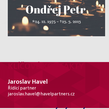
KLÍČOVÉ KONTAKTY
Jaroslav Havel
Řídící partner
jaroslav.havel@havelpartners.cz