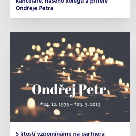
kanceláře, našeho kolegu a přítele
Ondřeje Petra
S lítostí vzpomínáme na partnera