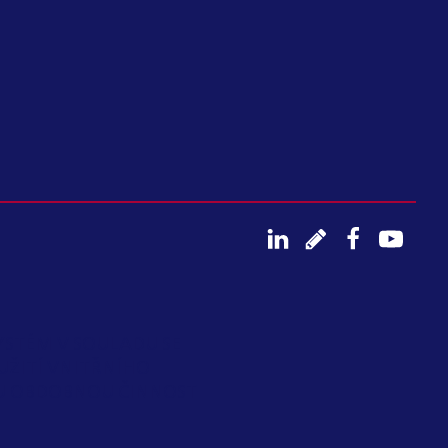
YSTÉM V SOULADU SE
UŽITÍ VNITŘNÍHO
OU OBDOBNOU ČINNOST