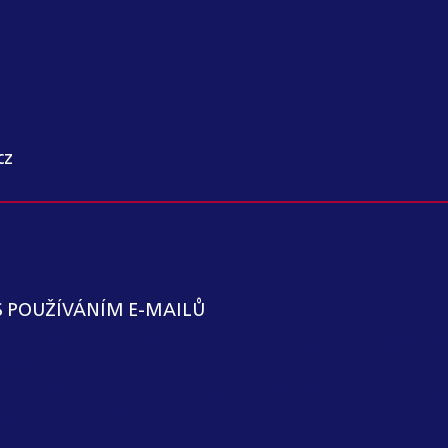
cz
S POUŽÍVÁNÍM E-MAILŮ
KÁTNÍ KANCELÁŘ ZAVEDLA VNITŘNÍ OZNAMOVACÍ S
OVATELŮ. SPOLEČNOST VYLOUČILA Z MOŽNOSTI VY
SPOLEČNOST NEVYKONÁVAJÍ PRACOVNÍ NEBO JIN
 I) UVEDENÉHO ZÁKONA.