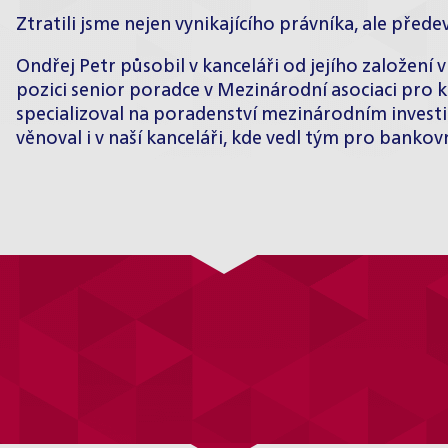
Ztratili jsme nejen vynikajícího právníka, ale před
Ondřej Petr působil v kanceláři od jejího založení v
pozici senior poradce v Mezinárodní asociaci pro k
specializoval na poradenství mezinárodním investi
věnoval i v naší kanceláři, kde vedl tým pro bankovn