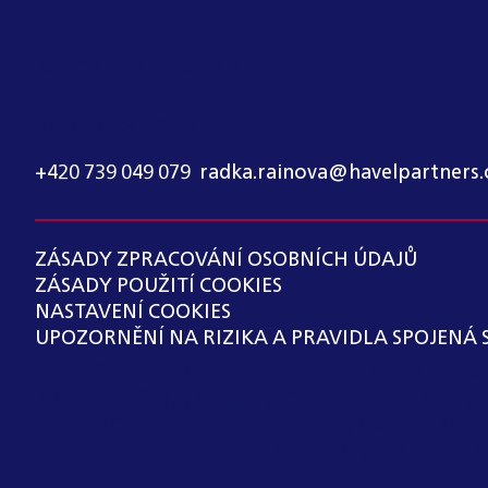
KONTAKT PRO MÉDIA:
RADKA RAINOVÁ
+420 739 049 079
,
radka.rainova@havelpartners.
ZÁSADY ZPRACOVÁNÍ OSOBNÍCH ÚDAJŮ
ZÁSADY POUŽITÍ COOKIES
NASTAVENÍ COOKIES
UPOZORNĚNÍ NA RIZIKA A PRAVIDLA SPOJENÁ 
SPOLEČNOST HAVEL & PARTNERS S.R.O., ADVO
ZÁKONEM Č. 171/2023 SB., O OCHRANĚ OZNAM
OZNAMOVACÍHO SYSTÉMU OSOBY, KTERÉ PRO 
UVEDENOU V § 2 ODST. 3 PÍSM. A), B), H) NEBO