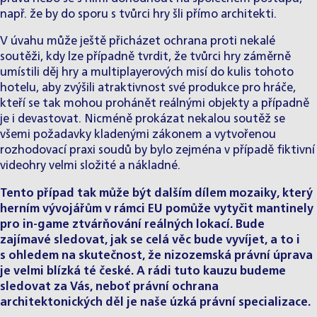
např. že by do sporu s tvůrci hry šli přímo architekti.
V úvahu může ještě přicházet ochrana proti nekalé
soutěži, kdy lze případně tvrdit, že tvůrci hry záměrně
umístili děj hry a multiplayerových misí do kulis tohoto
hotelu, aby zvýšili atraktivnost své produkce pro hráče,
kteří se tak mohou prohánět reálnými objekty a případně
je i devastovat. Nicméně prokázat nekalou soutěž se
všemi požadavky kladenými zákonem a vytvořenou
rozhodovací praxi soudů by bylo zejména v případě fiktivní
videohry velmi složité a nákladné.
Tento případ tak může být dalším dílem mozaiky, který
herním vývojářům v rámci EU pomůže vytyčit mantinely
pro in-game ztvárňování reálných lokací. Bude
zajímavé sledovat, jak se celá věc bude vyvíjet, a to i
s ohledem na skutečnost, že nizozemská právní úprava
je velmi blízká té české. A rádi tuto kauzu budeme
sledovat za Vás, neboť právní ochrana
architektonických děl je naše úzká právní specializace.