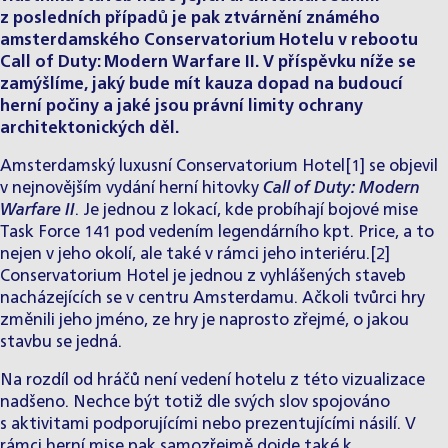
z posledních případů je pak ztvárnění známého
amsterdamského Conservatorium Hotelu v rebootu
Call of Duty: Modern Warfare II. V příspěvku níže se
zamýšlíme, jaký bude mít kauza dopad na budoucí
herní počiny a jaké jsou právní limity ochrany
architektonických děl.
Amsterdamský luxusní Conservatorium Hotel
[1]
se objevil
v nejnovějším vydání herní hitovky
Call of Duty: Modern
Warfare II
. Je jednou z lokací, kde probíhají bojové mise
Task Force 141 pod vedením legendárního kpt. Price, a to
nejen v jeho okolí, ale také v rámci jeho interiéru.
[2]
Conservatorium Hotel je jednou z vyhlášených staveb
nacházejících se v centru Amsterdamu. Ačkoli tvůrci hry
změnili jeho jméno, ze hry je naprosto zřejmé, o jakou
stavbu se jedná.
Na rozdíl od hráčů není vedení hotelu z této vizualizace
nadšeno. Nechce být totiž dle svých slov spojováno
s aktivitami podporujícími nebo prezentujícími násilí. V
rámci herní mise pak samozřejmě dojde také k