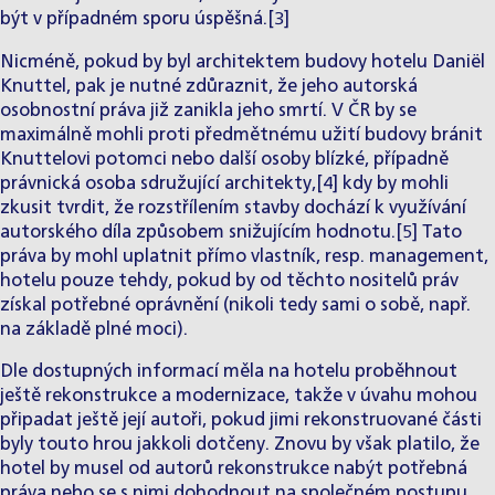
být v případném sporu úspěšná.
[3]
Nicméně, pokud by byl architektem budovy hotelu Daniël
Knuttel, pak je nutné zdůraznit, že jeho autorská
osobnostní práva již zanikla jeho smrtí. V ČR by se
maximálně mohli proti předmětnému užití budovy bránit
Knuttelovi potomci nebo další osoby blízké, případně
právnická osoba sdružující architekty,
[4]
kdy by mohli
zkusit tvrdit, že rozstřílením stavby dochází k využívání
autorského díla způsobem snižujícím hodnotu.
[5]
Tato
práva by mohl uplatnit přímo vlastník, resp. management,
hotelu pouze tehdy, pokud by od těchto nositelů práv
získal potřebné oprávnění (nikoli tedy sami o sobě, např.
na základě plné moci).
Dle dostupných informací měla na hotelu proběhnout
ještě rekonstrukce a modernizace, takže v úvahu mohou
připadat ještě její autoři, pokud jimi rekonstruované části
byly touto hrou jakkoli dotčeny. Znovu by však platilo, že
hotel by musel od autorů rekonstrukce nabýt potřebná
práva nebo se s nimi dohodnout na společném postupu,