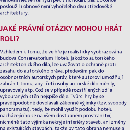
věnovali neuvěřitelných pět tisíc hodin, pak dokonce
posloužil i obnově nyní vyhořelého divu středověké
architektury.
JAKÉ PRÁVNÍ OTÁZKY MOHOU HRÁT
ROLI?
Vzhledem k tomu, že ve hře je realisticky vyobrazována
budova Conservatorium Hotelu jakožto autorského
architektonického díla, lze uvažovat o ochraně proti
zásahu do autorského práva, především pak do
osobnostních autorských práv, které autorovi umožňují
zabránit tomu, aby třetí osoby autorské dílo měnily,
upravovaly atp. Což se v případě rozstřílených zdí a
vybouraných stěn nejspíše děje. Tvůrci hry by se
pravděpodobně dovolávali zákonné výjimky (tzv. svobody
panoramatu), tedy, že mohli využít podobu hotelu
nacházejícího se na všem dostupném prostranství,
nicméně tato výjimka nekryje interiéry staveb, ani změny
na existujících stavbách, takže by tato obrana nemusela