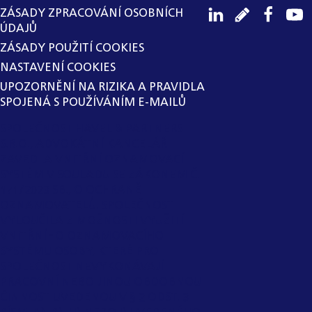
ZÁSADY ZPRACOVÁNÍ OSOBNÍCH
ÚDAJŮ
ZÁSADY POUŽITÍ COOKIES
NASTAVENÍ COOKIES
UPOZORNĚNÍ NA RIZIKA A PRAVIDLA
SPOJENÁ S POUŽÍVÁNÍM E-MAILŮ
SPOLEČNOST HAVEL & PARTNERS
S.R.O., ADVOKÁTNÍ KANCELÁŘ
ZAVEDLA VNITŘNÍ OZNAMOVACÍ
SYSTÉM V SOULADU SE ZÁKONEM Č.
171/2023 SB., O OCHRANĚ
OZNAMOVATELŮ. SPOLEČNOST
VYLOUČILA Z MOŽNOSTI VYUŽITÍ
VNITŘNÍHO OZNAMOVACÍHO
SYSTÉMU OSOBY, KTERÉ PRO
SPOLEČNOST NEVYKONÁVAJÍ
PRACOVNÍ NEBO JINOU OBDOBNOU
ČINNOST UVEDENOU V § 2 ODST. 3