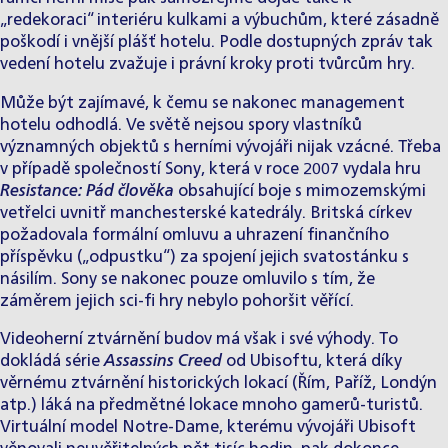
„redekoraci“ interiéru kulkami a výbuchům, které zásadně
poškodí i vnější plášť hotelu. Podle dostupných zpráv tak
vedení hotelu zvažuje i právní kroky proti tvůrcům hry.
Může být zajímavé, k čemu se nakonec management
hotelu odhodlá. Ve světě nejsou spory vlastníků
významných objektů s herními vývojáři nijak vzácné. Třeba
v případě společností Sony, která v roce 2007 vydala hru
Resistance: Pád člověka
obsahující boje s mimozemskými
vetřelci uvnitř manchesterské katedrály. Britská církev
požadovala formální omluvu a uhrazení finančního
příspěvku („odpustku“) za spojení jejich svatostánku s
násilím. Sony se nakonec pouze omluvilo s tím, že
záměrem jejich sci-fi hry nebylo pohoršit věřící.
Videoherní ztvárnění budov má však i své výhody. To
dokládá série
Assassins Creed
od Ubisoftu, která díky
věrnému ztvárnění historických lokací (Řím, Paříž, Londýn
atp.) láká na předmětné lokace mnoho gamerů-turistů.
Virtuální model Notre-Dame, kterému vývojáři Ubisoft