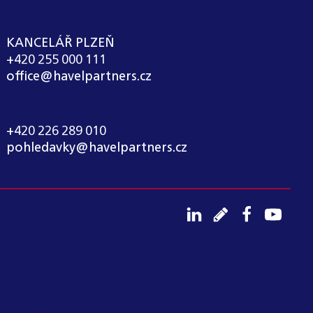
KANCELÁŘ PLZEŇ
+420 255 000 111
office@havelpartners.cz
CALL CENTRUM
+420 226 289 010
pohledavky@havelpartners.cz
YSTÉM V SOULADU SE
UŽITÍ VNITŘNÍHO