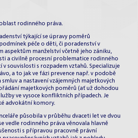
 oblast rodinného práva.
denství týkající se úpravy poměrů
 podmínek péče o děti, či poradenství v
m aspektům manželství včetně jeho zániku,
i a civilně procesní problematice rodinného
í v souvislosti s rozpadem vztahů. Specializuje
vo, a to jak ve fázi prevence např. v podobě
h smluv a nastavení vzájemných majetkových
ypořádání majetkových poměrů (ať už dohodou
lužby ve vysoce konfliktních případech. Je
ké advokátní komory.
celáře působila v průběhu dvaceti let ve dvou
 se vedle rodinného práva věnovala hlavně
šenosti s přípravou pracovně právní