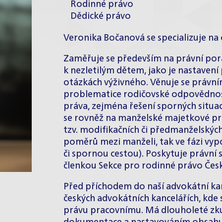
Rodinné právo
Dědické právo
Veronika Bočanová se specializuje na
Zaměřuje se především na právní pora
k nezletilým dětem, jako je nastavení
otázkách výživného. Věnuje se právní
problematice rodičovské odpovědnost
práva, zejména řešení sporných situac
se rovněž na manželské majetkové prá
tzv. modifikačních či předmanželskýc
poměrů mezi manželi, tak ve fázi v
či spornou cestou). Poskytuje právní s
členkou Sekce pro rodinné právo Čes
Před příchodem do naší advokátní kan
českých advokátních kancelářích, kde
právu pracovnímu. Má dlouholeté zku