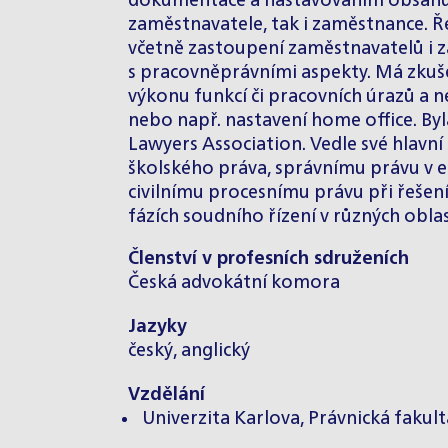
dokumentace a nastavováním obsahu 
zaměstnavatele, tak i zaměstnance. Ř
včetně zastoupení zaměstnavatelů i z
s pracovněprávními aspekty. Má zkuš
výkonu funkcí či pracovních úrazů a 
nebo např. nastavení home office. By
Lawyers Association. Vedle své hlavní
školského práva, správnímu právu v e
civilnímu procesnímu právu při řešen
fázích soudního řízení v různých obla
Členství v profesních sdruženích
Česká advokátní komora
Jazyky
český, anglický
Vzdělání
Univerzita Karlova, Právnická fakulta