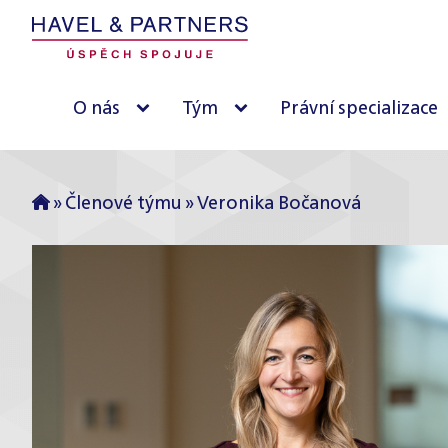
O nás
Tým
Právní specializace
»
Členové týmu
»
Veronika Bočanová