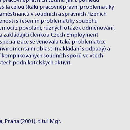
pracovněprávních vztahů jak z pohledu
ešila celou škálu pracovněprávní problematiky
aměstnanců v soudních a správních řízeních
enosti s řešením problematiky souběhu
nemocí z povolání, různých otázek odměňování,
la zakládající členkou Czech Employment
 specializace se věnovala také problematice
nviromentální oblasti (nakládání s odpady) a
í komplikovaných soudních sporů ve všech
stech podnikatelských aktivit.
, Praha (2001), titul Mgr.