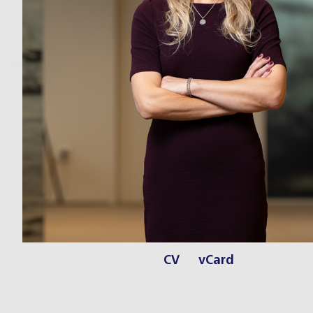
CV
vCard