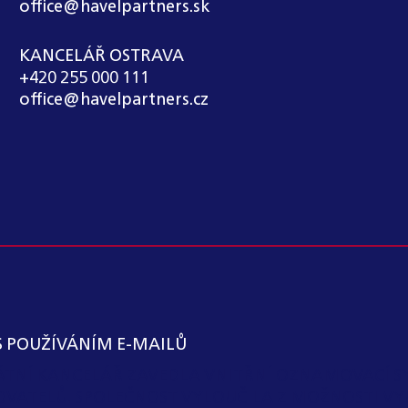
office@havelpartners.sk
KANCELÁŘ OSTRAVA
+420 255 000 111
office@havelpartners.cz
S POUŽÍVÁNÍM E-MAILŮ
KÁTNÍ KANCELÁŘ ZAVEDLA VNITŘNÍ OZNAMOVACÍ S
OVATELŮ. SPOLEČNOST VYLOUČILA Z MOŽNOSTI VY