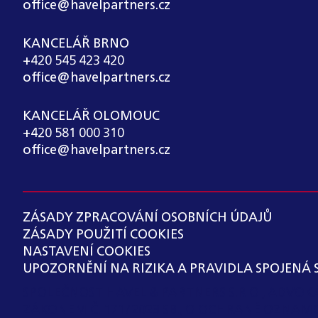
office@havelpartners.cz
KANCELÁŘ BRNO
+420 545 423 420
office@havelpartners.cz
KANCELÁŘ OLOMOUC
+420 581 000 310
office@havelpartners.cz
ZÁSADY ZPRACOVÁNÍ OSOBNÍCH ÚDAJŮ
ZÁSADY POUŽITÍ COOKIES
NASTAVENÍ COOKIES
UPOZORNĚNÍ NA RIZIKA A PRAVIDLA SPOJENÁ 
SPOLEČNOST HAVEL & PARTNERS S.R.O., ADVO
ZÁKONEM Č. 171/2023 SB., O OCHRANĚ OZNAM