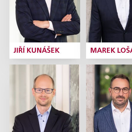
Profil
JIŘÍ KUNÁŠEK
MAREK LOŠ
Ivan Rámeš
Lukáš Syr
Partner
Pa
Profil