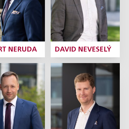
Profil
Profil
RT NERUDA
DAVID NEVESELÝ
 Šturm
Jaroslav Baier
Partner
Partner
Profil
Profil