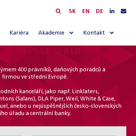
SK
EN
DE
Kariéra
Akademie
Kontakt
RDNÍ PÉČE O KLIENTA
s týmem 400 právníků, daňových poradců a
 firmou ve střední Evropě.
dních kanceláří, jako např. Linklaters,
tons (Salans), DLA Piper, Weil, White & Case,
ouel, anebo u nejúspěšnějších česko-slovenských
ího úřadu a centrální banky.