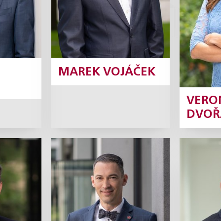
Profil
MAREK VOJÁČEK
VERO
DVOŘ
c
František
Jan 
Korbel
ner
Partner