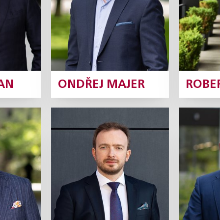
Profil
Profil
AN
ONDŘEJ MAJER
ROBE
ový
Štěpán Štarha
Jan
rtner
Partner
Profil
Profil