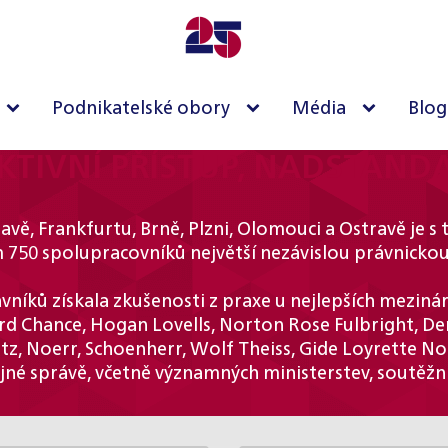
Podnikatelské obory
Média
Blog
KTIVNÍ PŘÍSTUP, NADSTANDA
avě, Frankfurtu, Brně, Plzni, Olomouci a Ostravě je 
 750 spolupracovníků největší nezávislou právnickou
níků získala zkušenosti z praxe u nejlepších mezináro
ord Chance, Hogan Lovells, Norton Rose Fulbright, Den
tz, Noerr, Schoenherr, Wolf Theiss, Gide Loyrette N
ejné správě, včetně významných ministerstev, soutěžn