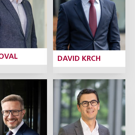
Profil
Profil
KOVAL
DAVID KRCH
ert Neruda
David
Neveselý
Partner
Partner