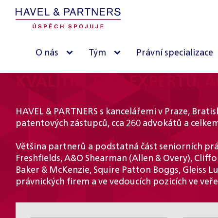
O nás
Tým
Právní specializace
KVALITNÍ TÝM EXPERTŮ, A
HAVEL & PARTNERS s kancelářemi v Praze, Bratisl
patentových zástupců, cca 260 advokátů a celkem
Většina partnerů a podstatná část seniorních práv
Freshfields, A&O Shearman (Allen & Overy), Cliff
Baker & McKenzie, Squire Patton Boggs, Gleiss Lu
právnických firem a ve vedoucích pozicích ve veř