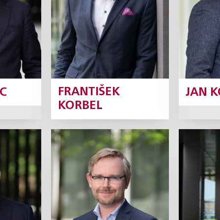
fil
Profil
C
FRANTIŠEK
JAN 
KORBEL
šan
Ondřej Majer
Rob
rtner
Partner