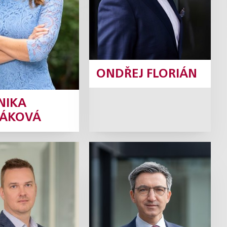
Profil
ONDŘEJ FLORIÁN
NIKA
ÁKOVÁ
Koval
David Krch
Partner
Daňový partner