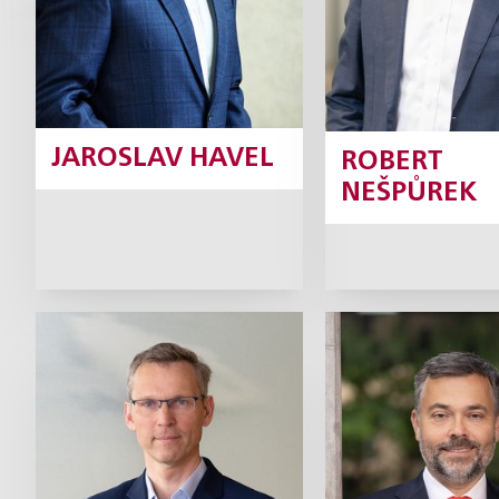
JAROSLAV HAVEL
ROBERT
NEŠPŮREK
Josef Hlavička
Petr Kadle
Partner
Part