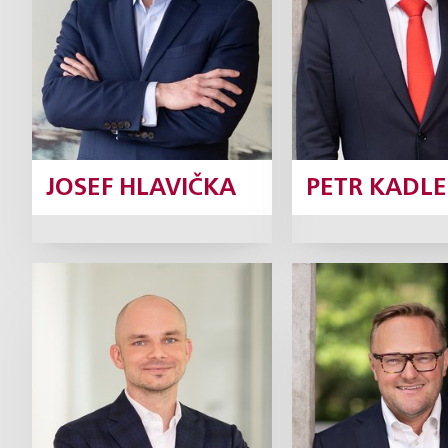
Profil
Pro
JOSEF HLAVIČKA
PETR KADLE
Jiří Kunášek
Marek Lo
Partner
Pa