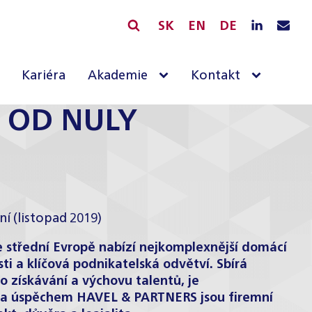
SK
EN
DE
Kariéra
Akademie
Kontakt
L OD NULY
í (listopad 2019)
ve střední Evropě nabízí nejkomplexnější domácí
ti a klíčová podnikatelská odvětví. Sbírá
 o získávání a výchovu talentů, je
Za úspěchem HAVEL & PARTNERS jsou firemní