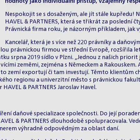
hodnoty jako individuální přístup, vzájemný respe
Nespokojit se s dosaženým, ale jít stále kupředu! 
HAVEL & PARTNERS, která se třikrát za poslední čt
Právnická firma roku, je názorným příkladem, jak v
Kancelář, která je s více než 220 právníky a daňov
slou právnickou firmou ve střední Evropě, rozšířila l
tku srpna 2019 sídlo v Plzni. „Jednou z našich prior
luvícími zeměmi, zejména s Německem a Rakouskem. Ať
to zemí exportují či tam investují. Těmto klientům chc
ho regionu a univerzitní město s právnickou fakulto
ner HAVEL & PARTNERS Jaroslav Havel.
ení daňové specializace společnosti. Do její poraden
HAVEL & PARTNERS dlouhodobě spolupracovala. Vedo
rtnerem výhradně odpovědným za oblast daní.