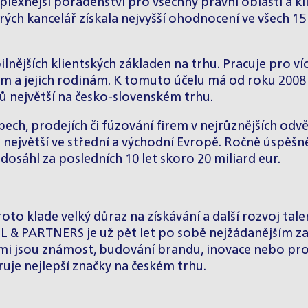
xnější poradenství pro všechny právní oblasti a klíč
rých kancelář získala nejvyšší ohodnocení ve všech 1
nějších klientských základen na trhu. Pracuje pro víc
ům a jejich rodinám. K tomuto účelu má od roku 2008 s
ů největší na česko-slovenském trhu.
pech, prodejích či fúzování firem v nejrůznějších odv
ů největší ve střední a východní Evropě. Ročně úspě
osáhl za posledních 10 let skoro 20 miliard eur.
oto klade velký důraz na získávání a další rozvoj tale
EL & PARTNERS je už pět let po sobě nejžádanějším 
ými jsou známost, budování brandu, inovace nebo pro
uje nejlepší značky na českém trhu.