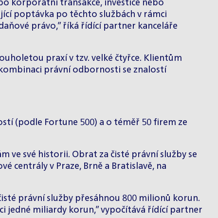
ebo korporátní transakce, investice nebo
ající poptávka po těchto službách v rámci
ňové právo,” říká řídící partner kanceláře
uholetou praxí v tzv. velké čtyřce. Klientům
kombinaci právní odbornosti se znalostí
stí (podle Fortune 500) a o téměř 50 firem ze
 ve své historii. Obrat za čisté právní služby se
vé centrály v Praze, Brně a Bratislavě, na
čisté právní služby přesáhnou 800 milionů korun.
jedné miliardy korun,” vypočítává řídící partner