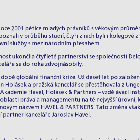
roce 2001 pětice mladých právníků s věkovým průměre
oznali v průběhu studií, čtyři z nich byli i kolegové 
rávní služby s mezinárodním přesahem.
ost ukončila čtyřleté partnerství se společností Del
celáře se do roka zdvojnásobily.
 době globální finanční krize. Už deset let po založen
 Jan Holásek a pražská kancelář se přestěhovala z U
 Akademie Havel, Holásek & Partners – vzdělávací inst
oblasti práva a managementu na té nejvyšší úrovni,
d novým názvem HAVEL & PARTNERS. Tato změna vša
cí partner kanceláře Jaroslav Havel.