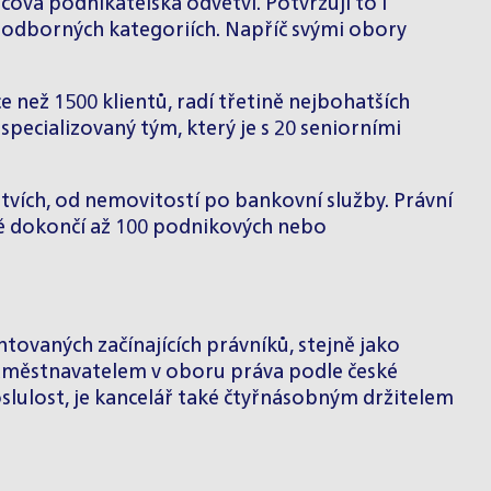
ová podnikatelská odvětví. Potvrzují to i
5 odborných kategoriích. Napříč svými obory
e než 1500 klientů, radí třetině nejbohatších
pecializovaný tým, který je s 20 seniorními
ětvích, od nemovitostí po bankovní služby. Právní
šně dokončí až 100 podnikových nebo
ntovaných začínajících právníků, stejně jako
zaměstnavatelem v oboru práva podle české
slulost, je kancelář také čtyřnásobným držitelem