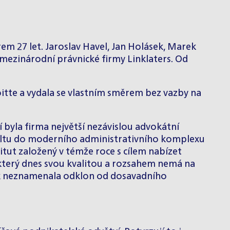
m 27 let. Jaroslav Havel, Jan Holásek, Marek
z mezinárodní právnické firmy Linklaters. Od
oitte a vydala se vlastním směrem bez vazby na
í byla firma největší nezávislou advokátní
ngeltu do moderního administrativního komplexu
itut založený v témže roce s cílem nabízet
 který dnes svou kvalitou a rozsahem nemá na
k neznamenala odklon od dosavadního