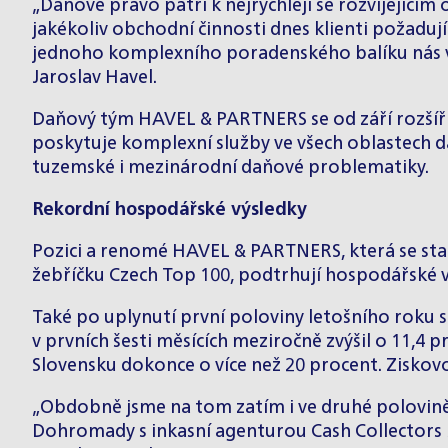
„Daňové právo patří k nejrychleji se rozvíjejícím
jakékoliv obchodní činnosti dnes klienti požadují
jednoho komplexního poradenského balíku nás ved
Jaroslav Havel.
Daňový tým HAVEL & PARTNERS se od září rozšířil 
poskytuje komplexní služby ve všech oblastech d
tuzemské i mezinárodní daňové problematiky.
Rekordní hospodářské výsledky
Pozici a renomé HAVEL & PARTNERS, která se stará
žebříčku Czech Top 100, podtrhují hospodářské v
Také po uplynutí první poloviny letošního roku se
v prvních šesti měsících meziročně zvýšil o 11,4 p
Slovensku dokonce o více než 20 procent. Ziskovos
„Obdobně jsme na tom zatím i ve druhé polovině 
Dohromady s inkasní agenturou Cash Collectors b