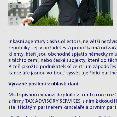
inkasní agentury Cash Collectors, největší nezávi
republiky. Její v pořadí šestá pobočka má od začá
klienty, kteří jsou obchodně spjati s německy m
z těchto zemí, nebo české subjekty, které do těch
Plzeň jakožto podnikatelské centrum západočeské
kanceláře jasnou volbou,“ vysvětluje řídící part
Výrazné posílení v oblasti daní
Místopisnou expanzi doplnilo v tomto roce rozšíř
z firmy TAX ADVISORY SERVICES, s nimiž dosud 
stal třicátým partnerem kanceláře a prvním pa