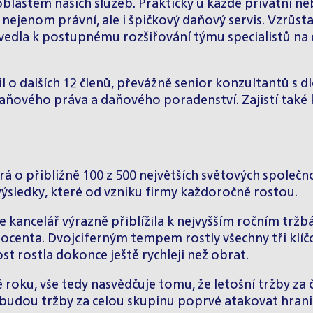
 oblastem našich služeb. Prakticky u každé privátní n
 nejenom právní, ale i špičkový daňový servis. Vzrůst
la k postupnému rozšiřování týmu specialistů na da
o dalších 12 členů, převážně senior konzultantů s dlo
aňového práva a daňového poradenství. Zajistí také 
 o přibližně 100 z 500 největších světových společno
ýsledky, které od vzniku firmy každoročně rostou.
 kancelář výrazně přiblížila k nejvyšším ročním tržbám
rocenta. Dvojciferným tempem rostly všechny tři klíčo
t rostla dokonce ještě rychleji než obrat.
roku, vše tedy nasvědčuje tomu, že letošní tržby za 
udou tržby za celou skupinu poprvé atakovat hranici 