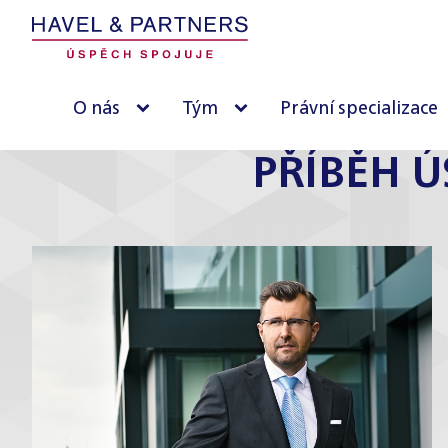
O nás
Tým
Právní specializace
PŘÍBĚH Ú