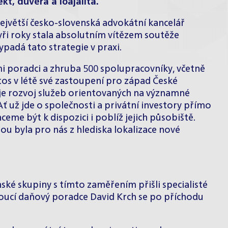
kt, důvěra a loajalita.
Největší česko-slovenská advokátní kancelář
yři roky stala absolutním vítězem soutěže
ypadá tato strategie v praxi.
ými poradci a zhruba 500 spolupracovníky, včetně
etos v létě své zastoupení pro západ České
it je rozvoj služeb orientovaných na významné
 už jde o společnosti a privátní investory přímo
eme být k dispozici i poblíž jejich působiště.
u byla pro nás z hlediska lokalizace nové
ské skupiny s tímto zaměřením přišli specialisté
ucí daňový poradce David Krch se po příchodu