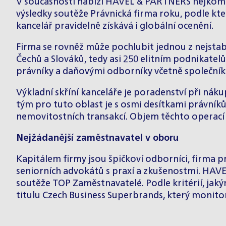
V současnosti nabízí HAVEL & PARTNERS nejkomple
výsledky soutěže Právnická firma roku, podle kte
kancelář pravidelně získává i globální ocenění.
Firma se rovněž může pochlubit jednou z nejstabil
Čechů a Slováků, tedy asi 250 elitním podnikatel
právníky a daňovými odborníky včetně společník
Výkladní skříní kanceláře je poradenství při náku
tým pro tuto oblast je s osmi desítkami právník
nemovitostních transakcí. Objem těchto operací d
Nejžádanější zaměstnavatel v oboru
Kapitálem firmy jsou špičkoví odborníci, firma pr
seniorních advokátů s praxí a zkušenostmi. HAV
soutěže TOP Zaměstnavatelé. Podle kritérií, jak
titulu Czech Business Superbrands, který monitor