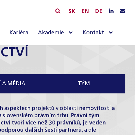
SK
EN
DE
Kariéra
Akademie
Kontakt
CTVÍ
 A MÉDIA
TÝM
ch aspektech projektů v oblasti nemovitostí a
 a slovenském právním trhu.
Právní tým
tví tvoří více než 30 právníků, je veden
dporou dalších šesti partnerů
, a dle