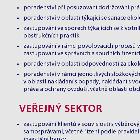
poradenství při posuzování dodržování práv
poradenství v oblasti týkající se sanace eko
zastupování ve sporech týkajících se životní
obstrukčních praktik
zastupování v rámci povolovacích procesů v 
zastupování ve správních a soudních řízeníc
poradenství v oblasti odpovědnosti za eko
poradenství v rámci jednotlivých složkovýc
v oblasti nakládaní s odpady, nakládání s vo
práva a ochrany ovzduší, včetně oblasti o
VEŘEJNÝ SEKTOR
zastupování klientů v souvislosti s výběro
samosprávami, včetně řízení podle pravidel
investiční banky