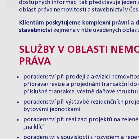
dostupných informací tak představuje jeden 
oblast práva nemovitostí a stavebnictví v Čes
Klientům poskytujeme komplexní právní a d
stavebnictví
zejména v níže uvedených oblast
SLUŽBY V OBLASTI NEMO
PRÁVA
poradenství při
prodeji a akvizici
nemovitost
příprava/revize a projednání transakční d
příslušné transakce, včetně daňové struktur
poradenství při výstavbě rezidenčních proje
bytovými jednotkami
poradenství při realizaci projektů na zelen
„na klíč“
poradenství v souvislosti s rozvojem a reg