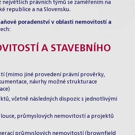
z největších právních týmů se zaměřením na
ké republice a na Slovensku.
aňové poradenství v oblasti nemovitostí a
ech:
VITOSTÍ A STAVEBNÍHO
í (mimo jiné provedení právní prověrky,
okumentace, návrhy možné strukturace
ace)
ktů, včetně následných dispozic s jednotlivými
é louce, průmyslových nemovitostí a projektů
enerací průmyslových nemovitostí (brownfield