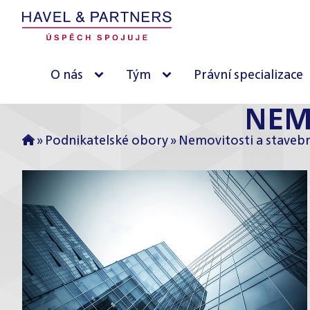
O nás
Tým
Právní specializace
NEM
»
Podnikatelské obory
»
Nemovitosti a stavebn