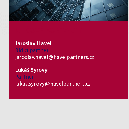
KLÍČOVÉ KONTAKTY
Jaroslav Havel
Řídící partner
jaroslav.havel@havelpartners.cz
Lukáš Syrový
Partner
lukas.syrovy@havelpartners.cz