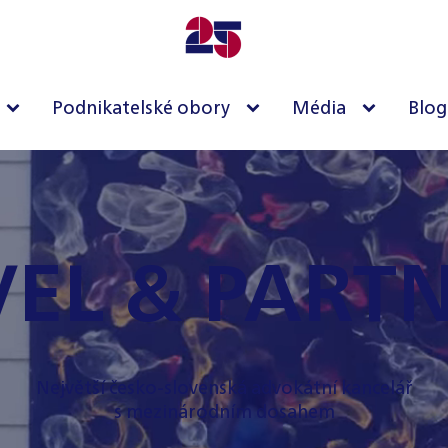
Podnikatelské obory
Média
Blog
EL & PART
Největší česko-slovenská advokátní kancelář
s mezinárodním dosahem