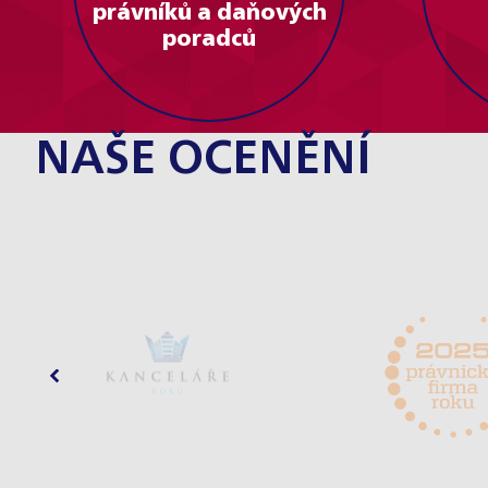
právníků a daňových
poradců
NAŠE OCENĚNÍ