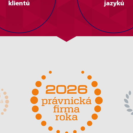
klientů
jazyků