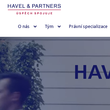
O nás
Tým
Právní specializace
HAV